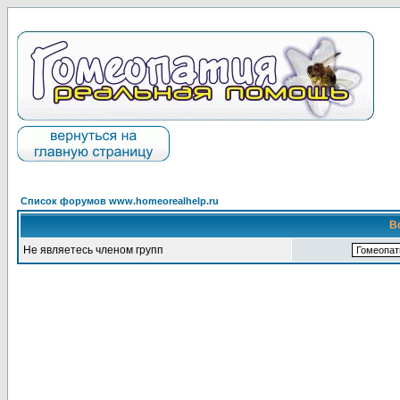
Список форумов www.homeorealhelp.ru
В
Не являетесь членом групп