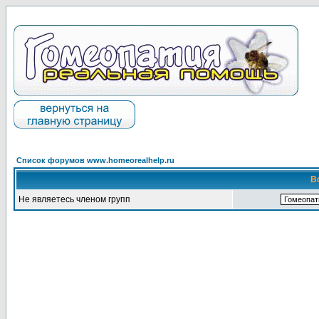
Список форумов www.homeorealhelp.ru
В
Не являетесь членом групп