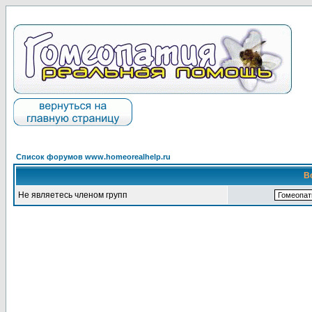
Список форумов www.homeorealhelp.ru
В
Не являетесь членом групп