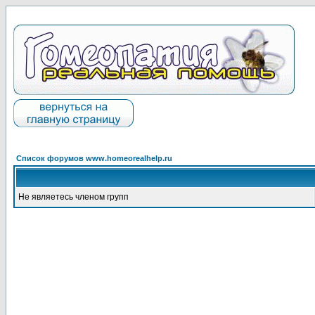
Список форумов www.homeorealhelp.ru
Не являетесь членом групп