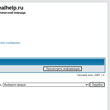
lhelp.ru
тической помощи.
чные сообщения
Часовой пояс: GMT + 4
и: