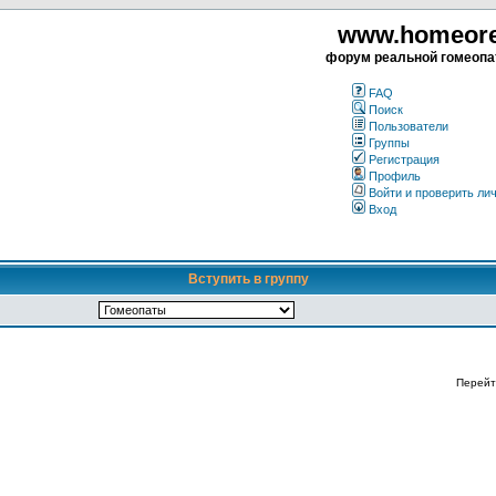
www.homeorea
форум реальной гомеопа
FAQ
Поиск
Пользователи
Группы
Регистрация
Профиль
Войти и проверить ли
Вход
Вступить в группу
Перейт