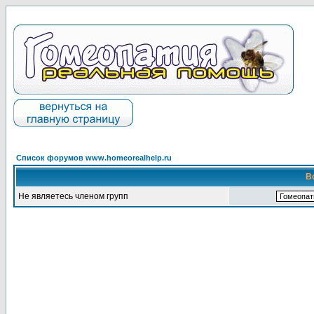
Список форумов www.homeorealhelp.ru
В
Не являетесь членом групп