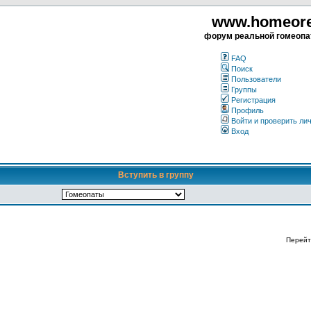
www.homeorea
форум реальной гомеопа
FAQ
Поиск
Пользователи
Группы
Регистрация
Профиль
Войти и проверить ли
Вход
Вступить в группу
Перейт