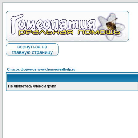
Список форумов www.homeorealhelp.ru
Не являетесь членом групп