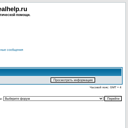
lhelp.ru
тической помощи.
чные сообщения
Часовой пояс: GMT + 4
и: