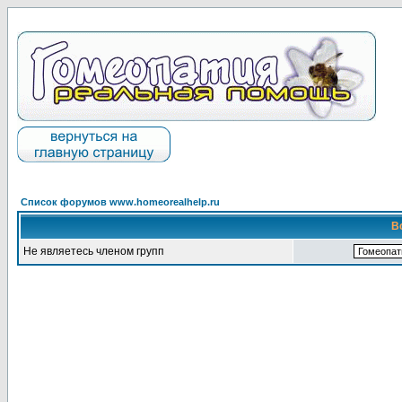
Список форумов www.homeorealhelp.ru
В
Не являетесь членом групп