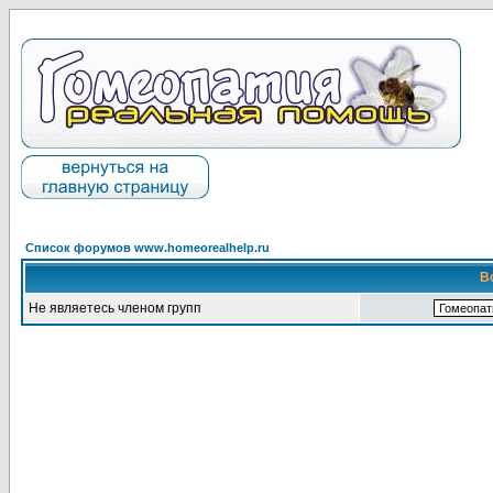
Список форумов www.homeorealhelp.ru
В
Не являетесь членом групп