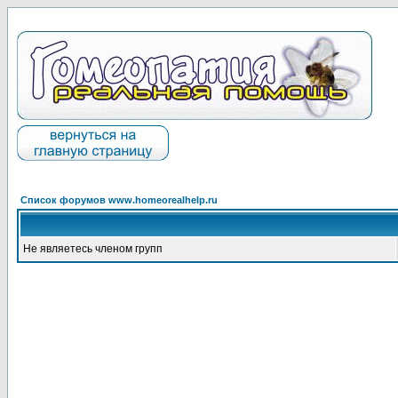
Список форумов www.homeorealhelp.ru
Не являетесь членом групп