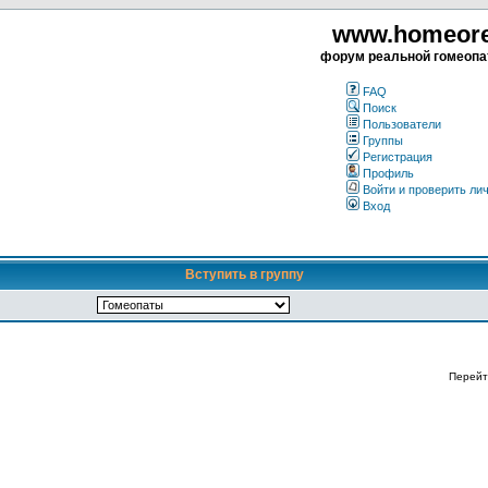
www.homeorea
форум реальной гомеопа
FAQ
Поиск
Пользователи
Группы
Регистрация
Профиль
Войти и проверить ли
Вход
Вступить в группу
Перейт