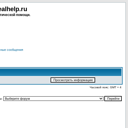
lhelp.ru
тической помощи.
чные сообщения
Часовой пояс: GMT + 4
и: