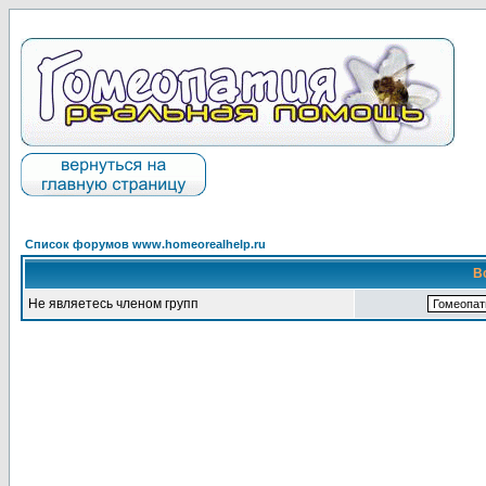
Список форумов www.homeorealhelp.ru
В
Не являетесь членом групп