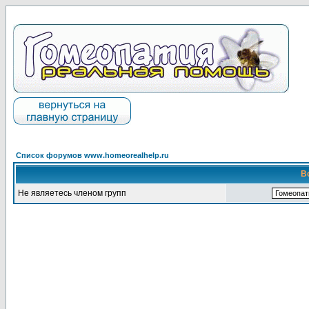
Список форумов www.homeorealhelp.ru
В
Не являетесь членом групп