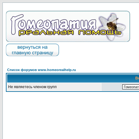
Список форумов www.homeorealhelp.ru
В
Не являетесь членом групп