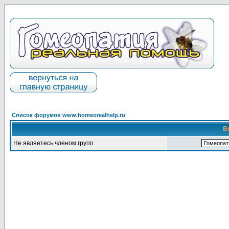
Список форумов www.homeorealhelp.ru
В
Не являетесь членом групп