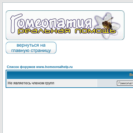
Список форумов www.homeorealhelp.ru
В
Не являетесь членом групп