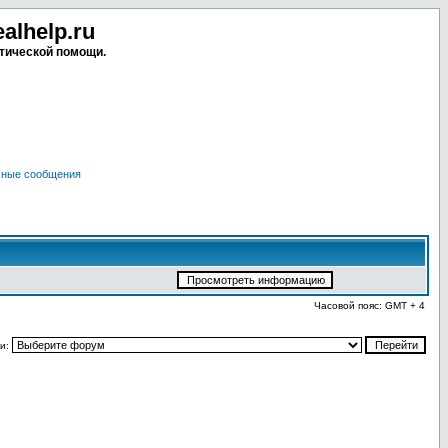
lhelp.ru
тической помощи.
чные сообщения
Часовой пояс: GMT + 4
и: