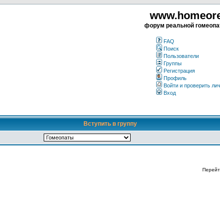
www.homeorea
форум реальной гомеопа
FAQ
Поиск
Пользователи
Группы
Регистрация
Профиль
Войти и проверить ли
Вход
Вступить в группу
Перейт