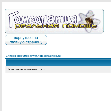
Список форумов www.homeorealhelp.ru
Не являетесь членом групп