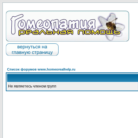
Список форумов www.homeorealhelp.ru
Не являетесь членом групп