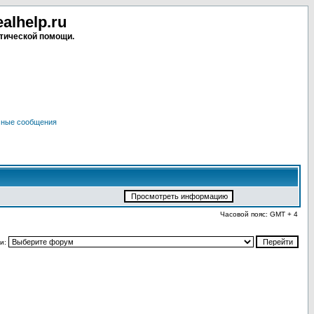
lhelp.ru
тической помощи.
чные сообщения
Часовой пояс: GMT + 4
и: