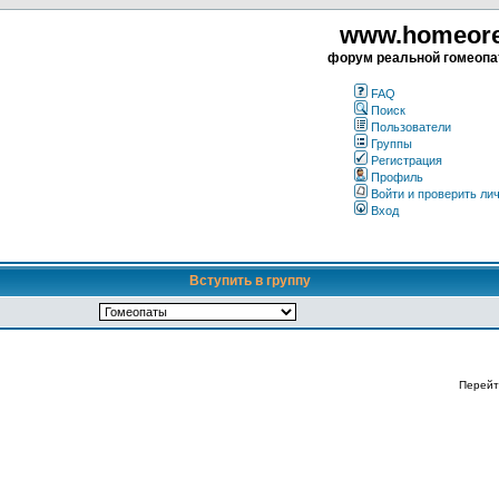
www.homeorea
форум реальной гомеопа
FAQ
Поиск
Пользователи
Группы
Регистрация
Профиль
Войти и проверить ли
Вход
Вступить в группу
Перейт