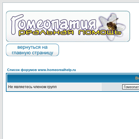
Список форумов www.homeorealhelp.ru
В
Не являетесь членом групп