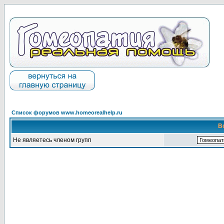
Список форумов www.homeorealhelp.ru
В
Не являетесь членом групп