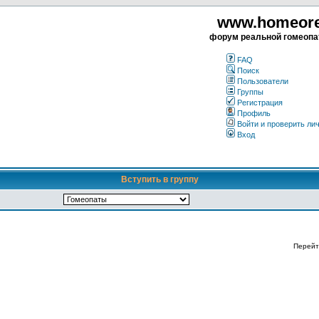
www.homeorea
форум реальной гомеопа
FAQ
Поиск
Пользователи
Группы
Регистрация
Профиль
Войти и проверить ли
Вход
Вступить в группу
Перейт