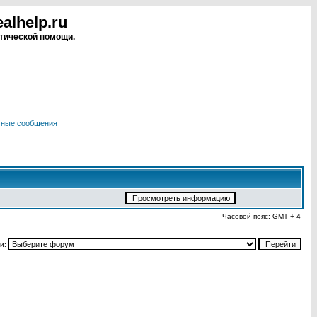
lhelp.ru
тической помощи.
чные сообщения
Часовой пояс: GMT + 4
и: