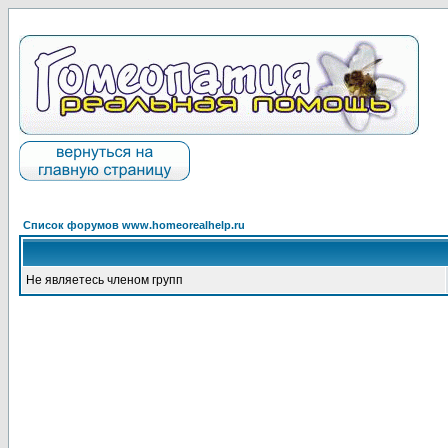
Список форумов www.homeorealhelp.ru
Не являетесь членом групп