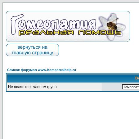
Список форумов www.homeorealhelp.ru
В
Не являетесь членом групп