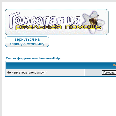
Список форумов www.homeorealhelp.ru
В
Не являетесь членом групп