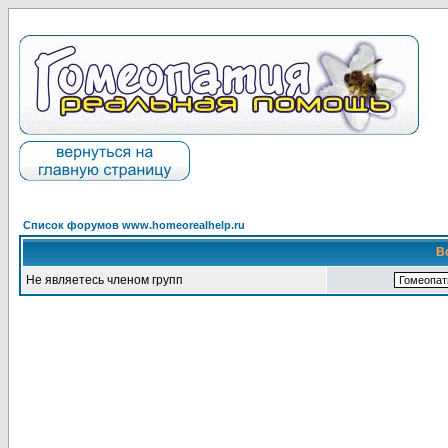
Список форумов www.homeorealhelp.ru
В
Не являетесь членом групп