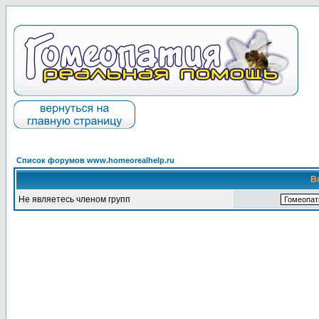
Список форумов www.homeorealhelp.ru
В
Не являетесь членом групп