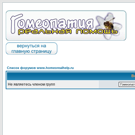
Список форумов www.homeorealhelp.ru
В
Не являетесь членом групп