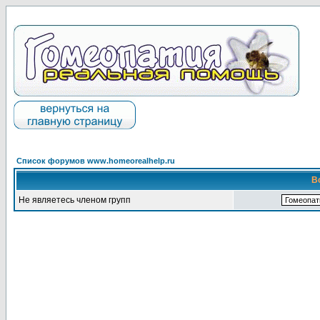
Список форумов www.homeorealhelp.ru
В
Не являетесь членом групп