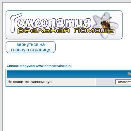
Список форумов www.homeorealhelp.ru
В
Не являетесь членом групп