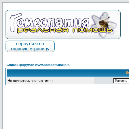
Список форумов www.homeorealhelp.ru
В
Не являетесь членом групп