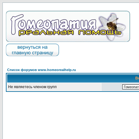
Список форумов www.homeorealhelp.ru
В
Не являетесь членом групп