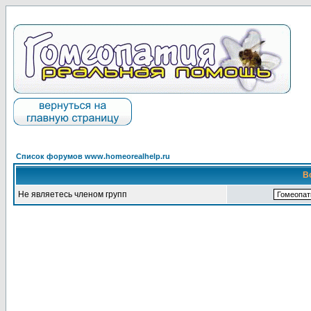
Список форумов www.homeorealhelp.ru
В
Не являетесь членом групп