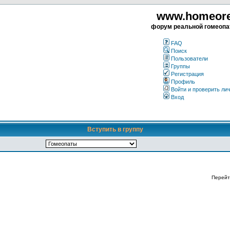
www.homeorea
форум реальной гомеопа
FAQ
Поиск
Пользователи
Группы
Регистрация
Профиль
Войти и проверить ли
Вход
Вступить в группу
Перейт