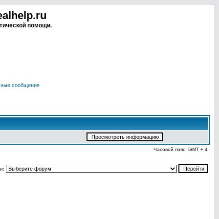
lhelp.ru
тической помощи.
чные сообщения
Часовой пояс: GMT + 4
и: