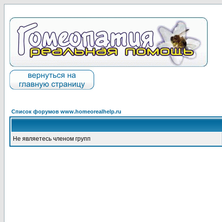
Список форумов www.homeorealhelp.ru
Не являетесь членом групп