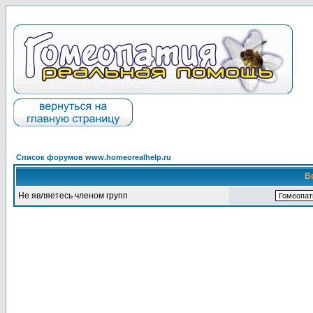
Список форумов www.homeorealhelp.ru
В
Не являетесь членом групп