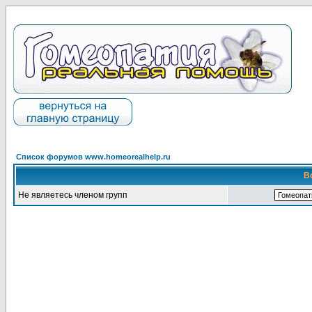
Список форумов www.homeorealhelp.ru
В
Не являетесь членом групп