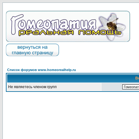
Список форумов www.homeorealhelp.ru
В
Не являетесь членом групп