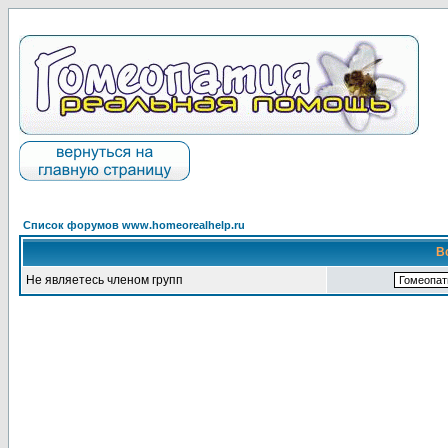
Список форумов www.homeorealhelp.ru
В
Не являетесь членом групп