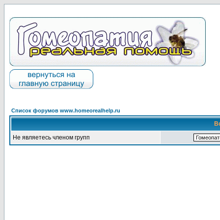
Список форумов www.homeorealhelp.ru
В
Не являетесь членом групп