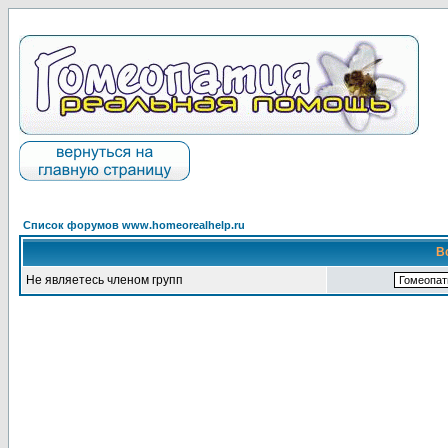
Список форумов www.homeorealhelp.ru
В
Не являетесь членом групп