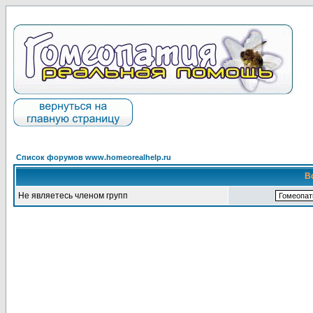
Список форумов www.homeorealhelp.ru
В
Не являетесь членом групп