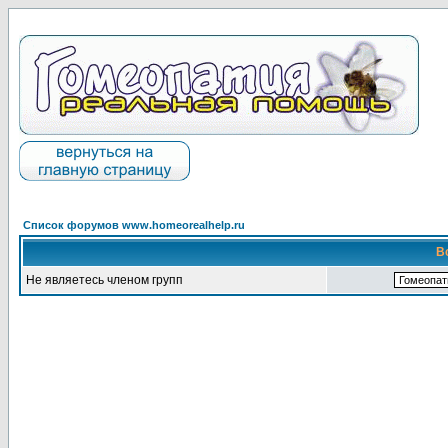
Список форумов www.homeorealhelp.ru
В
Не являетесь членом групп