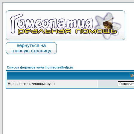
Список форумов www.homeorealhelp.ru
В
Не являетесь членом групп