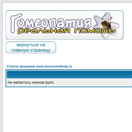
Список форумов www.homeorealhelp.ru
Не являетесь членом групп