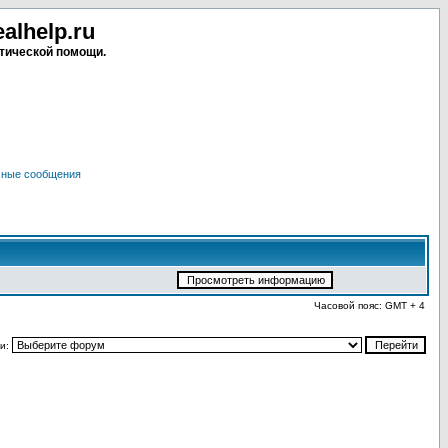
lhelp.ru
тической помощи.
чные сообщения
Часовой пояс: GMT + 4
и: