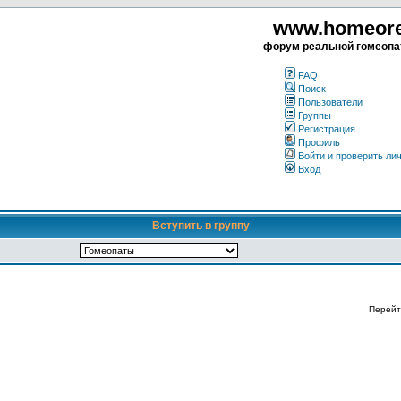
www.homeorea
форум реальной гомеопа
FAQ
Поиск
Пользователи
Группы
Регистрация
Профиль
Войти и проверить ли
Вход
Вступить в группу
Перейт