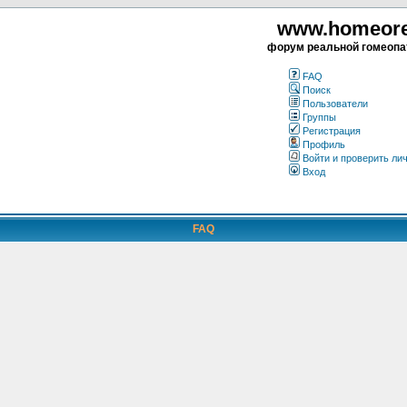
www.homeorea
форум реальной гомеопа
FAQ
Поиск
Пользователи
Группы
Регистрация
Профиль
Войти и проверить ли
Вход
FAQ