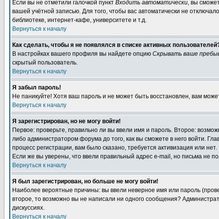
Если вы не отметили галочкой пункт
Входить автоматически
, вы сможе
вашей учётной записью. Для того, чтобы вас автоматически не отключал
библиотеке, интернет-кафе, университете и т.д.
Вернуться к началу
Как сделать, чтобы я не появлялся в списке активных пользователей
В настройках вашего профиля вы найдете опцию
Скрывать ваше пребы
скрытый пользователь.
Вернуться к началу
Я забыл пароль!
Не паникуйте! Хотя ваш пароль и не может быть восстановлен, вам може
Вернуться к началу
Я зарегистрирован, но не могу войти!
Первое: проверьте, правильно ли вы ввели имя и пароль. Второе: возм
либо администратором форума до того, как вы сможете в него войти. Г
процесс регистрации, вам было сказано, требуется активизация или нет. 
Если же вы уверены, что ввели правильный адрес e-mail, но письма не п
Вернуться к началу
Я был зарегистрирован, но больше не могу войти!
Наиболее вероятные причины: вы ввели неверное имя или пароль (провер
второе, то возможно вы не написали ни одного сообщения? Администрат
дискуссиях.
Вернуться к началу