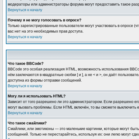
модераторы или администраторы форума могут предоставить такое разр
Вернуться к началу
Почему я не могу голосовать в опросе?
Только зарегистрированные пользователи могут участвовать в опросе (чт
вас нет на это необходимых прав доступа.
Вернуться к началу
Что такое BBCode?
BBCode это особая реализация HTML, возможность использования BBCod
нём заключаются в квадратные скобки [ и ], а не < и >, он даёт польз
доступна из формы отправки сообщений.
Вернуться к началу
Могу ли я использовать HTML?
Зависит от того разрешено ли это администратором. Если разрешено его 
могут вызвать проблемы. Если HTML включён, то вы сможете выключить 
Вернуться к началу
Что такое смайлики?
Смайлики, или эмотиконы — это маленькие картинки, которые могут быть 
сообщений. Только не перестарайтесь, используя их: они легко могут с