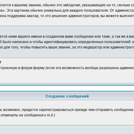
осится к вашему званию, обычно это звёздочки, указывающие на то, сколько 
». Эта картинка обычно уникальна для каждого пользователя. От администрат
чена поддержка аватар, то это решение администраторов, вы можете выяснит
тся ниже вашего имени в созданном вами сообщении или теме, а так же в ва
ний было написано и чтобы идентифицировать определенных пользователей:
 для того, чтобы повысить ваше звание, за это модератор или администрат
?
встроенную в форум форму (если эта возможность вообще разрешена админис
Создание сообщений
ам, возможно, придется зарегистрироваться прежде чем отправить сообщение
отвечать на сообщения и т.д.
)