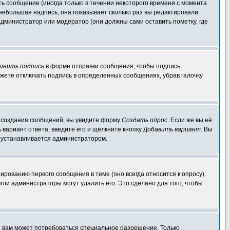
ь сообщение (иногда только в течении некоторого времени с момента
 небольшая надпись, она показывает сколько раз вы редактировали
администратор или модератор (они должны сами оставить пометку, где
инить подпись
в форме отправки сообщения, чтобы подпись
жете отключать подпись в определенных сообщениях, убрав галочку
ля создания сообщений, вы увидите форму
Создать опрос
. Если же вы её
ь вариант ответа, введите его и щёлкните кнопку
Добавить вариант
. Вы
о устанавливается администратором.
ированию первого сообщения в теме (оно всегда относится к опросу).
 или администраторы могут удалить его. Это сделано для того, чтобы
, вам может потребоваться специальное разрешение. Только