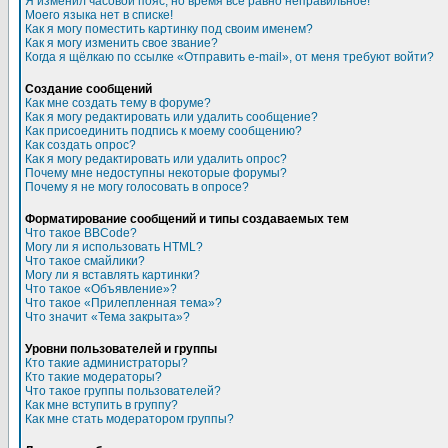
Я изменил часовой пояс, но время все равно неправильное!
Моего языка нет в списке!
Как я могу поместить картинку под своим именем?
Как я могу изменить свое звание?
Когда я щёлкаю по ссылке «Отправить e-mail», от меня требуют войти?
Создание сообщений
Как мне создать тему в форуме?
Как я могу редактировать или удалить сообщение?
Как присоединить подпись к моему сообщению?
Как создать опрос?
Как я могу редактировать или удалить опрос?
Почему мне недоступны некоторые форумы?
Почему я не могу голосовать в опросе?
Форматирование сообщений и типы создаваемых тем
Что такое BBCode?
Могу ли я использовать HTML?
Что такое смайлики?
Могу ли я вставлять картинки?
Что такое «Объявление»?
Что такое «Прилепленная тема»?
Что значит «Тема закрыта»?
Уровни пользователей и группы
Кто такие администраторы?
Кто такие модераторы?
Что такое группы пользователей?
Как мне вступить в группу?
Как мне стать модератором группы?