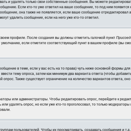
ать и удалять только свои собственные сообщения. Вы можете редактироват
ообщению. Если кто-то уже ответил на ваше сообщение, то под ним появится
 сообщение, она также не появляется, если ваше сообщение отредактировал 
могут удалить сообщение, если на него уже кто-то ответил.
 своем профиле. После создания вы должны отметить галочкой пункт
Присоед
 умолчанию, если отметите соответствующий пункт в вашем профиле (вы смо
сообщение в теме, если у вас есть на то права) чуть ниже основной формы д
ы ввести тему опроса, затем как минимум два варианта ответа (чтобы добавит
й опрос. Также существует ограничение на количество вариантов ответа, он
ераторы или администраторы. Чтобы редактировать опрос, перейдите к редакт
ь или удалять опрос, но если уже кто-то проголосовал, то только модераторы
овали.
уппам пользователей. Чтобы их просматривать, создавать сообщения и т.д.