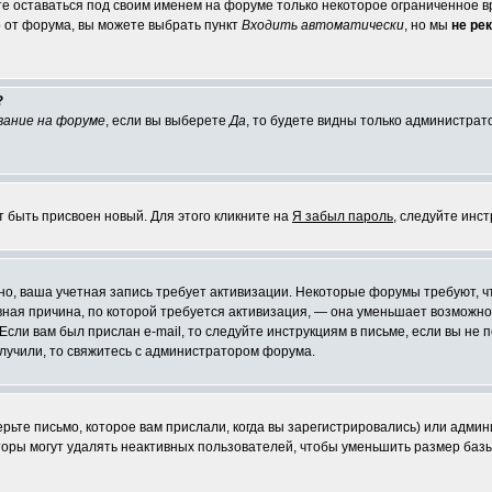
те оставаться под своим именем на форуме только некоторое ограниченное вр
о от форума, вы можете выбрать пункт
Входить автоматически
, но мы
не ре
?
вание на форуме
, если вы выберете
Да
, то будете видны только администрат
т быть присвоен новый. Для этого кликните на
Я забыл пароль
, следуйте инс
ожно, ваша учетная запись требует активизации. Некоторые форумы требуют,
лавная причина, по которой требуется активизация, — она уменьшает возмож
Если вам был прислан e-mail, то следуйте инструкциям в письме, если вы не п
олучили, то свяжитесь с администратором форума.
ьте письмо, которое вам прислали, когда вы зарегистрировались) или админ
оры могут удалять неактивных пользователей, чтобы уменьшить размер базы