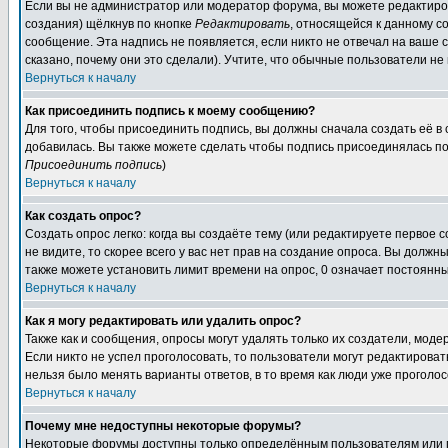
Если вы не администратор или модератор форума, вы можете редактиров
создания) щёлкнув по кнопке
Редактировать
, относящейся к данному с
сообщение. Эта надпись не появляется, если никто не отвечал на ваше
сказано, почему они это сделали). Учтите, что обычные пользователи не 
Вернуться к началу
Как присоединить подпись к моему сообщению?
Для того, чтобы присоединить подпись, вы должны сначала создать её в
добавилась. Вы также можете сделать чтобы подпись присоединялась по
Присоединить подпись
)
Вернуться к началу
Как создать опрос?
Создать опрос легко: когда вы создаёте тему (или редактируете первое 
не видите, то скорее всего у вас нет прав на создание опроса. Вы должн
также можете установить лимит времени на опрос, 0 означает постоянны
Вернуться к началу
Как я могу редактировать или удалить опрос?
Также как и сообщения, опросы могут удалять только их создатели, мод
Если никто не успел проголосовать, то пользователи могут редактироват
нельзя было менять варианты ответов, в то время как люди уже проголос
Вернуться к началу
Почему мне недоступны некоторые форумы?
Некоторые форумы доступны только определённым пользователям или гр