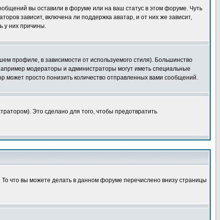
сообщений вы оставили в форуме или на ваш статус в этом форуме. Чуть
оров зависит, включена ли поддержка аватар, и от них же зависит,
ь у них причины.
шем профиле, в зависимости от используемого стиля). Большинство
 например модераторы и администраторы могут иметь специальные
ор может просто понизить количество отправленных вами сообщений.
тратором). Это сделано для того, чтобы предотвратить
. То что вы можете делать в данном форуме перечислено внизу страницы