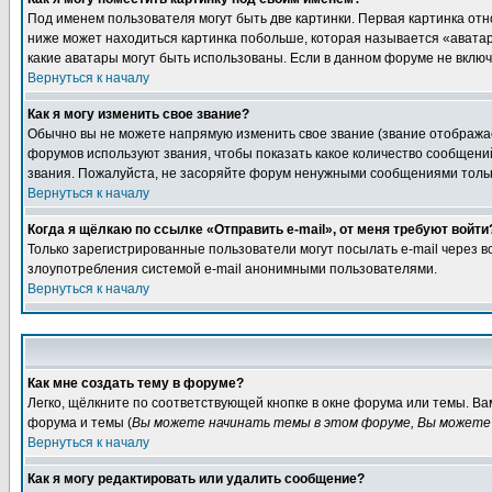
Под именем пользователя могут быть две картинки. Первая картинка отн
ниже может находиться картинка побольше, которая называется «аватара
какие аватары могут быть использованы. Если в данном форуме не вклю
Вернуться к началу
Как я могу изменить свое звание?
Обычно вы не можете напрямую изменить свое звание (звание отображае
форумов используют звания, чтобы показать какое количество сообще
звания. Пожалуйста, не засоряйте форум ненужными сообщениями только
Вернуться к началу
Когда я щёлкаю по ссылке «Отправить e-mail», от меня требуют войти
Только зарегистрированные пользователи могут посылать e-mail через 
злоупотребления системой e-mail анонимными пользователями.
Вернуться к началу
Как мне создать тему в форуме?
Легко, щёлкните по соответствующей кнопке в окне форума или темы. В
форума и темы (
Вы можете начинать темы в этом форуме, Вы можете 
Вернуться к началу
Как я могу редактировать или удалить сообщение?