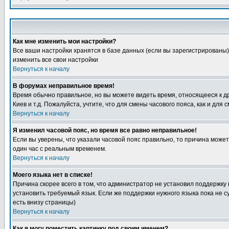
Как мне изменить мои настройки?
Все ваши настройки хранятся в базе данных (если вы зарегистрированы)
изменить все свои настройки
Вернуться к началу
В форумах неправильное время!
Время обычно правильное, но вы можете видеть время, относящееся к друг
Киев и т.д. Пожалуйста, учтите, что для смены часового пояса, как и д
Вернуться к началу
Я изменил часовой пояс, но время все равно неправильное!
Если вы уверены, что указали часовой пояс правильно, то причина може
один час с реальным временем.
Вернуться к началу
Моего языка нет в списке!
Причина скорее всего в том, что администратор не установил поддержку
установить требуемый язык. Если же поддержки нужного языка пока не 
есть внизу страницы)
Вернуться к началу
Как я могу поместить картинку под своим именем?