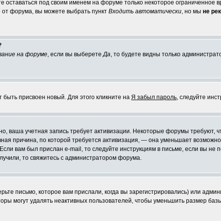
те оставаться под своим именем на форуме только некоторое ограниченное вр
о от форума, вы можете выбрать пункт
Входить автоматически
, но мы
не ре
?
вание на форуме
, если вы выберете
Да
, то будете видны только администрат
т быть присвоен новый. Для этого кликните на
Я забыл пароль
, следуйте инс
ожно, ваша учетная запись требует активизации. Некоторые форумы требуют,
лавная причина, по которой требуется активизация, — она уменьшает возмож
Если вам был прислан e-mail, то следуйте инструкциям в письме, если вы не п
олучили, то свяжитесь с администратором форума.
ьте письмо, которое вам прислали, когда вы зарегистрировались) или админ
оры могут удалять неактивных пользователей, чтобы уменьшить размер базы