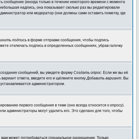
ь сообщение (иногда только в течении некоторого времени с момента
 небольшая надпись, она показывает сколько раз вы редактировали
администратор или модератор (они должны сами оставить пометку, где
инить подпись
в форме отправки сообщения, чтобы подпись
жете отключать подпись в определенных сообщениях, убрав галочку
ля создания сообщений, вы увидите форму
Создать опрос
. Если же вы её
ь вариант ответа, введите его и щёлкните кнопку
Добавить вариант
. Вы
о устанавливается администратором.
ированию первого сообщения в теме (оно всегда относится к опросу).
 или администраторы могут удалить его. Это сделано для того, чтобы
, вам может потребоваться специальное разрешение. Только