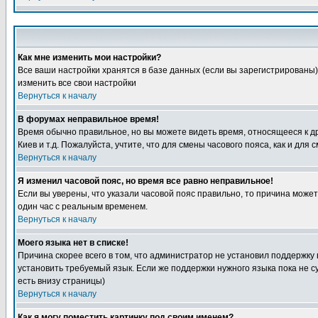
Как мне изменить мои настройки?
Все ваши настройки хранятся в базе данных (если вы зарегистрированы)
изменить все свои настройки
Вернуться к началу
В форумах неправильное время!
Время обычно правильное, но вы можете видеть время, относящееся к друг
Киев и т.д. Пожалуйста, учтите, что для смены часового пояса, как и д
Вернуться к началу
Я изменил часовой пояс, но время все равно неправильное!
Если вы уверены, что указали часовой пояс правильно, то причина може
один час с реальным временем.
Вернуться к началу
Моего языка нет в списке!
Причина скорее всего в том, что администратор не установил поддержку
установить требуемый язык. Если же поддержки нужного языка пока не 
есть внизу страницы)
Вернуться к началу
Как я могу поместить картинку под своим именем?