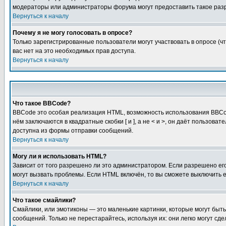
модераторы или администраторы форума могут предоставить такое разр
Вернуться к началу
Почему я не могу голосовать в опросе?
Только зарегистрированные пользователи могут участвовать в опросе (чт
вас нет на это необходимых прав доступа.
Вернуться к началу
Что такое BBCode?
BBCode это особая реализация HTML, возможность использования BBCod
нём заключаются в квадратные скобки [ и ], а не < и >, он даёт польз
доступна из формы отправки сообщений.
Вернуться к началу
Могу ли я использовать HTML?
Зависит от того разрешено ли это администратором. Если разрешено его 
могут вызвать проблемы. Если HTML включён, то вы сможете выключить 
Вернуться к началу
Что такое смайлики?
Смайлики, или эмотиконы — это маленькие картинки, которые могут быть 
сообщений. Только не перестарайтесь, используя их: они легко могут с