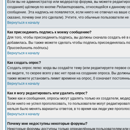
Если вы не администратор или модератор форума, вы можете редактиров
создания) щёлкнув по кнопке
Редактировать
, относящейся к данному с
сообщение. Эта надпись не появляется, если никто не отвечал на ваше
сказано, почему они это сделали). Учтите, что обычные пользователи не 
Вернуться к началу
Как присоединить подпись к моему сообщению?
Для того, чтобы присоединить подпись, вы должны сначала создать её в
добавилась. Вы также можете сделать чтобы подпись присоединялась по
Присоединить подпись
)
Вернуться к началу
Как создать опрос?
Создать опрос легко: когда вы создаёте тему (или редактируете первое 
не видите, то скорее всего у вас нет прав на создание опроса. Вы должн
также можете установить лимит времени на опрос, 0 означает постоянны
Вернуться к началу
Как я могу редактировать или удалить опрос?
Также как и сообщения, опросы могут удалять только их создатели, мод
Если никто не успел проголосовать, то пользователи могут редактироват
нельзя было менять варианты ответов, в то время как люди уже проголос
Вернуться к началу
Почему мне недоступны некоторые форумы?
Некоторые форумы доступны только определённым пользователям или гр