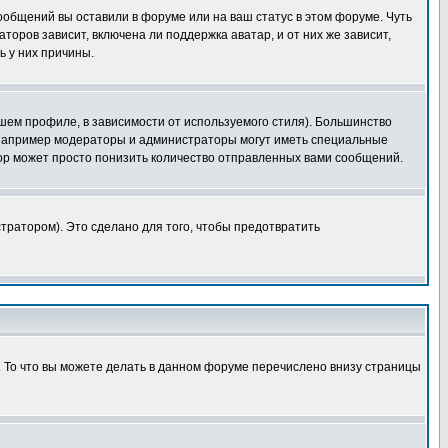
сообщений вы оставили в форуме или на ваш статус в этом форуме. Чуть
оров зависит, включена ли поддержка аватар, и от них же зависит,
ь у них причины.
шем профиле, в зависимости от используемого стиля). Большинство
 например модераторы и администраторы могут иметь специальные
ор может просто понизить количество отправленных вами сообщений.
тратором). Это сделано для того, чтобы предотвратить
. То что вы можете делать в данном форуме перечислено внизу страницы