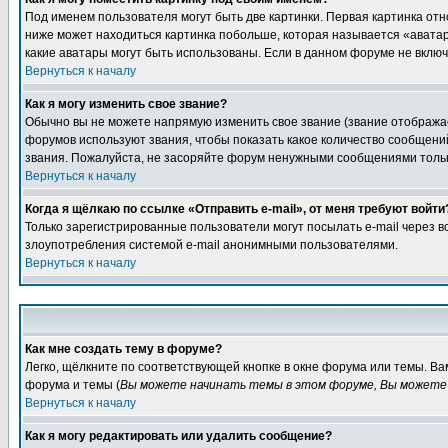
Под именем пользователя могут быть две картинки. Первая картинка отн
ниже может находиться картинка побольше, которая называется «аватара
какие аватары могут быть использованы. Если в данном форуме не вклю
Вернуться к началу
Как я могу изменить свое звание?
Обычно вы не можете напрямую изменить свое звание (звание отображае
форумов используют звания, чтобы показать какое количество сообще
звания. Пожалуйста, не засоряйте форум ненужными сообщениями только
Вернуться к началу
Когда я щёлкаю по ссылке «Отправить e-mail», от меня требуют войти
Только зарегистрированные пользователи могут посылать e-mail через 
злоупотребления системой e-mail анонимными пользователями.
Вернуться к началу
Как мне создать тему в форуме?
Легко, щёлкните по соответствующей кнопке в окне форума или темы. В
форума и темы (
Вы можете начинать темы в этом форуме, Вы можете 
Вернуться к началу
Как я могу редактировать или удалить сообщение?