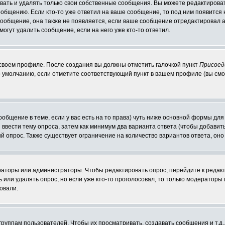
ать и удалять только свои собственные сообщения. Вы можете редактироват
ообщению. Если кто-то уже ответил на ваше сообщение, то под ним появится
 сообщение, она также не появляется, если ваше сообщение отредактировал 
могут удалить сообщение, если на него уже кто-то ответил.
 своем профиле. После создания вы должны отметить галочкой пункт
Присоед
 умолчанию, если отметите соответствующий пункт в вашем профиле (вы смо
сообщение в теме, если у вас есть на то права) чуть ниже основной формы д
ы ввести тему опроса, затем как минимум два варианта ответа (чтобы добавит
й опрос. Также существует ограничение на количество вариантов ответа, он
ераторы или администраторы. Чтобы редактировать опрос, перейдите к редакт
ь или удалять опрос, но если уже кто-то проголосовал, то только модераторы
овали.
уппам пользователей. Чтобы их просматривать, создавать сообщения и т.д.