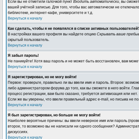
Если вы не отметили галочкой пункт
Входить автоматически
, вы сможе
вашей учётной записью. Для того, чтобы вас автоматически не отключал
библиотеке, интернет-кафе, университете и т.д.
Вернуться к началу
Как сделать, чтобы я не появлялся в списке активных пользователей
В настройках вашего профиля вы найдете опцию
Скрывать ваше пребы
скрытый пользователь.
Вернуться к началу
Я забыл пароль!
Не паникуйте! Хотя ваш пароль и не может быть восстановлен, вам може
Вернуться к началу
Я зарегистрирован, но не могу войти!
Первое: проверьте, правильно ли вы ввели имя и пароль. Второе: возм
либо администратором форума до того, как вы сможете в него войти. Г
процесс регистрации, вам было сказано, требуется активизация или нет. 
Если же вы уверены, что ввели правильный адрес e-mail, но письма не п
Вернуться к началу
Я был зарегистрирован, но больше не могу войти!
Наиболее вероятные причины: вы ввели неверное имя или пароль (провер
второе, то возможно вы не написали ни одного сообщения? Администрат
дискуссиях.
Вернуться к началу