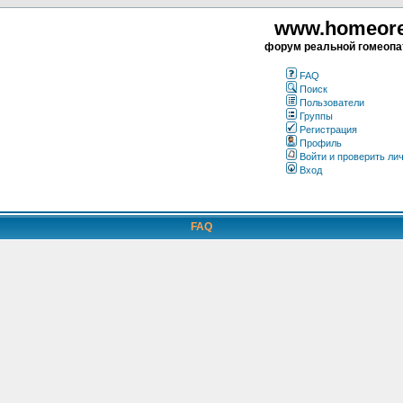
www.homeorea
форум реальной гомеопа
FAQ
Поиск
Пользователи
Группы
Регистрация
Профиль
Войти и проверить ли
Вход
FAQ