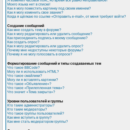
Я изменил часовой пояс, но время все равно неправильное!
Моего языка нет в списке!
Как я могу поместить картинку под своим именем?
Как я могу изменить свое звание?
Когда я щёлкаю по ссылке «Отправить e-mail», от меня требуют войти?
Создание сообщений
Как мне создать тему в форуме?
Как я могу редактировать или удалить сообщение?
Как присоединить подпись к моему сообщению?
Как создать опрос?
Как я могу редактировать или удалить опрос?
Почему мне недоступны некоторые форумы?
Почему я не могу голосовать в опросе?
Форматирование сообщений и типы создаваемых тем
Что такое BBCode?
Могу ли я использовать HTML?
Что такое смайлики?
Могу ли я вставлять картинки?
Что такое «Объявление»?
Что такое «Прилепленная тема»?
Что значит «Тема закрыта»?
Уровни пользователей и группы
Кто такие администраторы?
Кто такие модераторы?
Что такое группы пользователей?
Как мне вступить в группу?
Как мне стать модератором группы?