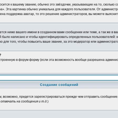
осится к вашему званию, обычно это звёздочки, указывающие на то, сколько 
». Эта картинка обычно уникальна для каждого пользователя. От администрат
чена поддержка аватар, то это решение администраторов, вы можете выяснит
тся ниже вашего имени в созданном вами сообщении или теме, а так же в ва
ний было написано и чтобы идентифицировать определенных пользователей:
 для того, чтобы повысить ваше звание, за это модератор или администрат
?
встроенную в форум форму (если эта возможность вообще разрешена админис
Создание сообщений
ам, возможно, придется зарегистрироваться прежде чем отправить сообщение
отвечать на сообщения и т.д.
)