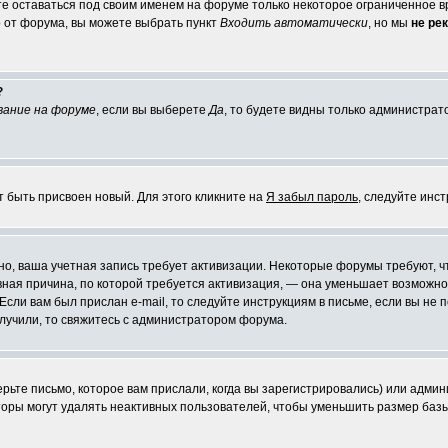
те оставаться под своим именем на форуме только некоторое ограниченное вр
о от форума, вы можете выбрать пункт
Входить автоматически
, но мы
не ре
?
вание на форуме
, если вы выберете
Да
, то будете видны только администрат
т быть присвоен новый. Для этого кликните на
Я забыл пароль
, следуйте инс
ожно, ваша учетная запись требует активизации. Некоторые форумы требуют,
лавная причина, по которой требуется активизация, — она уменьшает возмож
Если вам был прислан e-mail, то следуйте инструкциям в письме, если вы не п
олучили, то свяжитесь с администратором форума.
ьте письмо, которое вам прислали, когда вы зарегистрировались) или админ
оры могут удалять неактивных пользователей, чтобы уменьшить размер базы