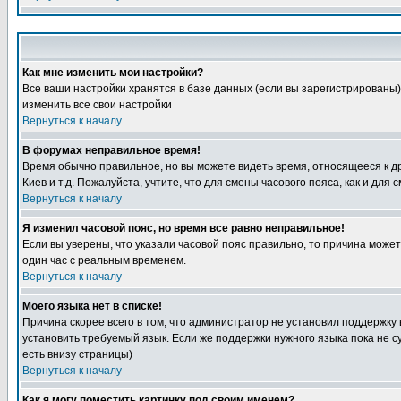
Как мне изменить мои настройки?
Все ваши настройки хранятся в базе данных (если вы зарегистрированы)
изменить все свои настройки
Вернуться к началу
В форумах неправильное время!
Время обычно правильное, но вы можете видеть время, относящееся к друг
Киев и т.д. Пожалуйста, учтите, что для смены часового пояса, как и д
Вернуться к началу
Я изменил часовой пояс, но время все равно неправильное!
Если вы уверены, что указали часовой пояс правильно, то причина може
один час с реальным временем.
Вернуться к началу
Моего языка нет в списке!
Причина скорее всего в том, что администратор не установил поддержку
установить требуемый язык. Если же поддержки нужного языка пока не 
есть внизу страницы)
Вернуться к началу
Как я могу поместить картинку под своим именем?