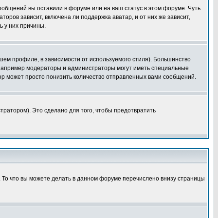
сообщений вы оставили в форуме или на ваш статус в этом форуме. Чуть
оров зависит, включена ли поддержка аватар, и от них же зависит,
ь у них причины.
шем профиле, в зависимости от используемого стиля). Большинство
 например модераторы и администраторы могут иметь специальные
ор может просто понизить количество отправленных вами сообщений.
тратором). Это сделано для того, чтобы предотвратить
. То что вы можете делать в данном форуме перечислено внизу страницы