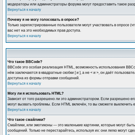
модераторы или администраторы форума могут предоставить такое разр
Вернуться к началу
Почему я не могу голосовать в опросе?
Только зарегистрированные пользователи могут участвовать в опросе (чт
вас нет на это необходимых прав доступа.
Вернуться к началу
Что такое BBCode?
BBCode это особая реализация HTML, возможность использования BBCod
нём заключаются в квадратные скобки [ и ], а не < и >, он даёт польз
доступна из формы отправки сообщений.
Вернуться к началу
Могу ли я использовать HTML?
Зависит от того разрешено ли это администратором. Если разрешено его 
могут вызвать проблемы. Если HTML включён, то вы сможете выключить 
Вернуться к началу
Что такое смайлики?
Смайлики, или эмотиконы — это маленькие картинки, которые могут быть 
сообщений. Только не перестарайтесь, используя их: они легко могут с