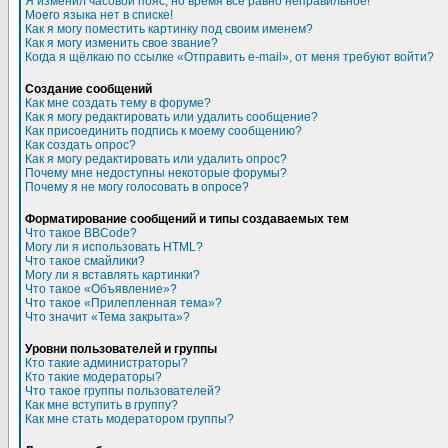
Я изменил часовой пояс, но время все равно неправильное!
Моего языка нет в списке!
Как я могу поместить картинку под своим именем?
Как я могу изменить свое звание?
Когда я щёлкаю по ссылке «Отправить e-mail», от меня требуют войти?
Создание сообщений
Как мне создать тему в форуме?
Как я могу редактировать или удалить сообщение?
Как присоединить подпись к моему сообщению?
Как создать опрос?
Как я могу редактировать или удалить опрос?
Почему мне недоступны некоторые форумы?
Почему я не могу голосовать в опросе?
Форматирование сообщений и типы создаваемых тем
Что такое BBCode?
Могу ли я использовать HTML?
Что такое смайлики?
Могу ли я вставлять картинки?
Что такое «Объявление»?
Что такое «Прилепленная тема»?
Что значит «Тема закрыта»?
Уровни пользователей и группы
Кто такие администраторы?
Кто такие модераторы?
Что такое группы пользователей?
Как мне вступить в группу?
Как мне стать модератором группы?