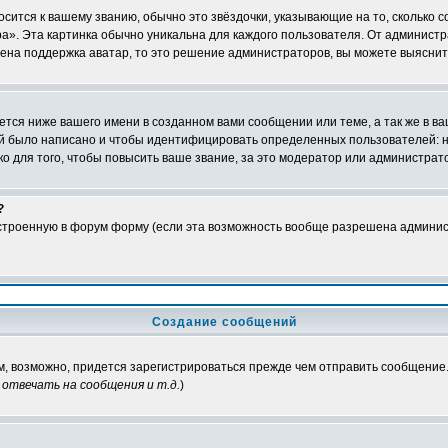
осится к вашему званию, обычно это звёздочки, указывающие на то, сколько 
». Эта картинка обычно уникальна для каждого пользователя. От администрат
чена поддержка аватар, то это решение администраторов, вы можете выяснит
тся ниже вашего имени в созданном вами сообщении или теме, а так же в ва
ний было написано и чтобы идентифицировать определенных пользователей:
 для того, чтобы повысить ваше звание, за это модератор или администрат
?
встроенную в форум форму (если эта возможность вообще разрешена админис
Создание сообщений
ам, возможно, придется зарегистрироваться прежде чем отправить сообщение
отвечать на сообщения и т.д.
)