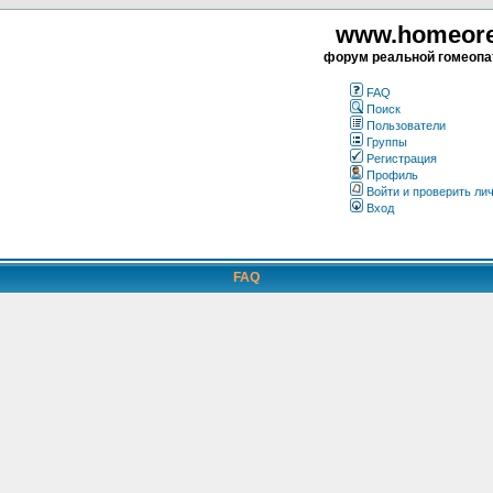
www.homeorea
форум реальной гомеопа
FAQ
Поиск
Пользователи
Группы
Регистрация
Профиль
Войти и проверить ли
Вход
FAQ