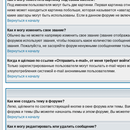
Под именем пользователя могут быть две картинки. Первая картинка отн
ниже может находиться картинка побольше, которая называется «аватара
какие аватары могут быть использованы. Если в данном форуме не вклю
Вернуться к началу
Как я могу изменить свое звание?
Обычно вы не можете напрямую изменить свое звание (звание отображае
форумов используют звания, чтобы показать какое количество сообще
звания. Пожалуйста, не засоряйте форум ненужными сообщениями только
Вернуться к началу
Когда я щёлкаю по ссылке «Отправить e-mail», от меня требуют войти
Только зарегистрированные пользователи могут посылать e-mail через 
злоупотребления системой e-mail анонимными пользователями.
Вернуться к началу
Как мне создать тему в форуме?
Легко, щёлкните по соответствующей кнопке в окне форума или темы. В
форума и темы (
Вы можете начинать темы в этом форуме, Вы можете 
Вернуться к началу
Как я могу редактировать или удалить сообщение?