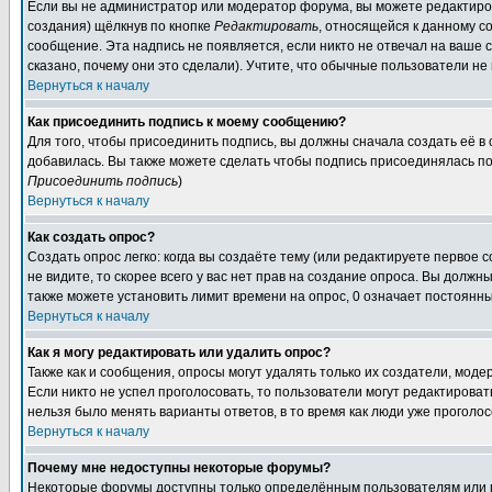
Если вы не администратор или модератор форума, вы можете редактиров
создания) щёлкнув по кнопке
Редактировать
, относящейся к данному с
сообщение. Эта надпись не появляется, если никто не отвечал на ваше
сказано, почему они это сделали). Учтите, что обычные пользователи не 
Вернуться к началу
Как присоединить подпись к моему сообщению?
Для того, чтобы присоединить подпись, вы должны сначала создать её в
добавилась. Вы также можете сделать чтобы подпись присоединялась по
Присоединить подпись
)
Вернуться к началу
Как создать опрос?
Создать опрос легко: когда вы создаёте тему (или редактируете первое 
не видите, то скорее всего у вас нет прав на создание опроса. Вы должн
также можете установить лимит времени на опрос, 0 означает постоянны
Вернуться к началу
Как я могу редактировать или удалить опрос?
Также как и сообщения, опросы могут удалять только их создатели, мод
Если никто не успел проголосовать, то пользователи могут редактироват
нельзя было менять варианты ответов, в то время как люди уже проголос
Вернуться к началу
Почему мне недоступны некоторые форумы?
Некоторые форумы доступны только определённым пользователям или гр