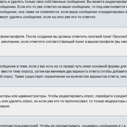
ать и удалять только свои собственные сообщения. Вы можете редактироват
ообщению. Если кто-то уже ответил на ваше сообщение, то под ним появится
 сообщение, она также не появляется, если ваше сообщение отредактировал 
могут удалить сообщение, если на него уже кто-то ответил.
 своем профиле. После создания вы должны отметить галочкой пункт
Присоед
 умолчанию, если отметите соответствующий пункт в вашем профиле (вы смо
сообщение в теме, если у вас есть на то права) чуть ниже основной формы д
ы ввести тему опроса, затем как минимум два варианта ответа (чтобы добавит
й опрос. Также существует ограничение на количество вариантов ответа, он
ераторы или администраторы. Чтобы редактировать опрос, перейдите к редакт
ь или удалять опрос, но если уже кто-то проголосовал, то только модераторы
овали.
уппам пользователей. Чтобы их просматривать, создавать сообщения и т.д.