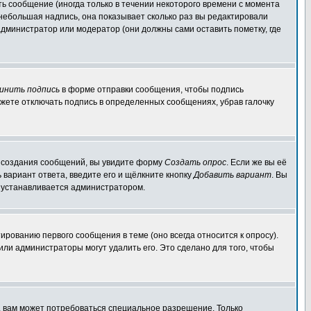
ь сообщение (иногда только в течении некоторого времени с момента
 небольшая надпись, она показывает сколько раз вы редактировали
администратор или модератор (они должны сами оставить пометку, где
инить подпись
в форме отправки сообщения, чтобы подпись
жете отключать подпись в определенных сообщениях, убрав галочку
ля создания сообщений, вы увидите форму
Создать опрос
. Если же вы её
ь вариант ответа, введите его и щёлкните кнопку
Добавить вариант
. Вы
о устанавливается администратором.
ированию первого сообщения в теме (оно всегда относится к опросу).
 или администраторы могут удалить его. Это сделано для того, чтобы
, вам может потребоваться специальное разрешение. Только