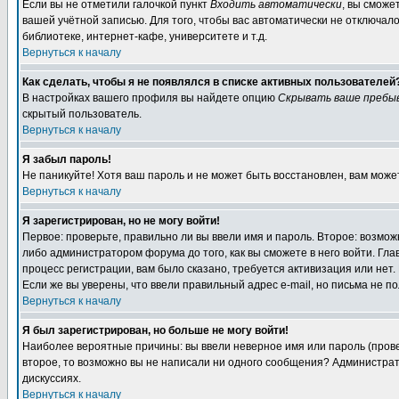
Если вы не отметили галочкой пункт
Входить автоматически
, вы сможе
вашей учётной записью. Для того, чтобы вас автоматически не отключал
библиотеке, интернет-кафе, университете и т.д.
Вернуться к началу
Как сделать, чтобы я не появлялся в списке активных пользователей
В настройках вашего профиля вы найдете опцию
Скрывать ваше пребы
скрытый пользователь.
Вернуться к началу
Я забыл пароль!
Не паникуйте! Хотя ваш пароль и не может быть восстановлен, вам може
Вернуться к началу
Я зарегистрирован, но не могу войти!
Первое: проверьте, правильно ли вы ввели имя и пароль. Второе: возм
либо администратором форума до того, как вы сможете в него войти. Г
процесс регистрации, вам было сказано, требуется активизация или нет. 
Если же вы уверены, что ввели правильный адрес e-mail, но письма не п
Вернуться к началу
Я был зарегистрирован, но больше не могу войти!
Наиболее вероятные причины: вы ввели неверное имя или пароль (провер
второе, то возможно вы не написали ни одного сообщения? Администрат
дискуссиях.
Вернуться к началу