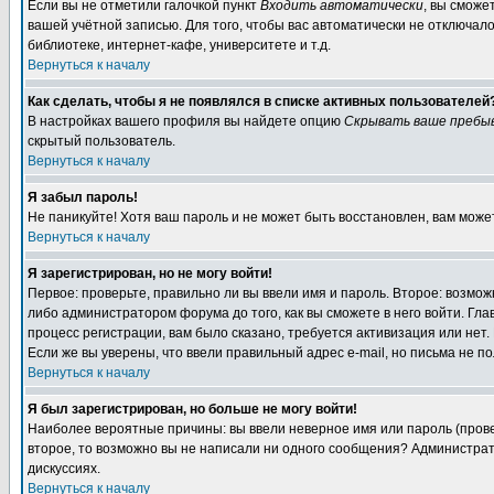
Если вы не отметили галочкой пункт
Входить автоматически
, вы сможе
вашей учётной записью. Для того, чтобы вас автоматически не отключал
библиотеке, интернет-кафе, университете и т.д.
Вернуться к началу
Как сделать, чтобы я не появлялся в списке активных пользователей
В настройках вашего профиля вы найдете опцию
Скрывать ваше пребы
скрытый пользователь.
Вернуться к началу
Я забыл пароль!
Не паникуйте! Хотя ваш пароль и не может быть восстановлен, вам може
Вернуться к началу
Я зарегистрирован, но не могу войти!
Первое: проверьте, правильно ли вы ввели имя и пароль. Второе: возм
либо администратором форума до того, как вы сможете в него войти. Г
процесс регистрации, вам было сказано, требуется активизация или нет. 
Если же вы уверены, что ввели правильный адрес e-mail, но письма не п
Вернуться к началу
Я был зарегистрирован, но больше не могу войти!
Наиболее вероятные причины: вы ввели неверное имя или пароль (провер
второе, то возможно вы не написали ни одного сообщения? Администрат
дискуссиях.
Вернуться к началу