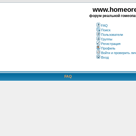
www.homeorea
форум реальной гомеопа
FAQ
Поиск
Пользователи
Группы
Регистрация
Профиль
Войти и проверить ли
Вход
FAQ