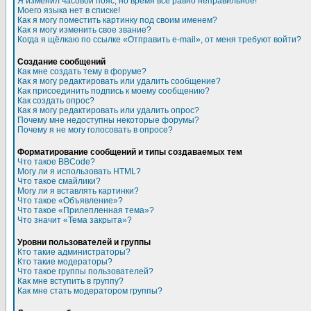
Я изменил часовой пояс, но время все равно неправильное!
Моего языка нет в списке!
Как я могу поместить картинку под своим именем?
Как я могу изменить свое звание?
Когда я щёлкаю по ссылке «Отправить e-mail», от меня требуют войти?
Создание сообщений
Как мне создать тему в форуме?
Как я могу редактировать или удалить сообщение?
Как присоединить подпись к моему сообщению?
Как создать опрос?
Как я могу редактировать или удалить опрос?
Почему мне недоступны некоторые форумы?
Почему я не могу голосовать в опросе?
Форматирование сообщений и типы создаваемых тем
Что такое BBCode?
Могу ли я использовать HTML?
Что такое смайлики?
Могу ли я вставлять картинки?
Что такое «Объявление»?
Что такое «Прилепленная тема»?
Что значит «Тема закрыта»?
Уровни пользователей и группы
Кто такие администраторы?
Кто такие модераторы?
Что такое группы пользователей?
Как мне вступить в группу?
Как мне стать модератором группы?