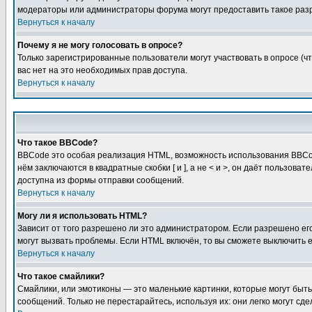
модераторы или администраторы форума могут предоставить такое разр
Вернуться к началу
Почему я не могу голосовать в опросе?
Только зарегистрированные пользователи могут участвовать в опросе (чт
вас нет на это необходимых прав доступа.
Вернуться к началу
Что такое BBCode?
BBCode это особая реализация HTML, возможность использования BBCod
нём заключаются в квадратные скобки [ и ], а не < и >, он даёт польз
доступна из формы отправки сообщений.
Вернуться к началу
Могу ли я использовать HTML?
Зависит от того разрешено ли это администратором. Если разрешено его 
могут вызвать проблемы. Если HTML включён, то вы сможете выключить 
Вернуться к началу
Что такое смайлики?
Смайлики, или эмотиконы — это маленькие картинки, которые могут быть 
сообщений. Только не перестарайтесь, используя их: они легко могут с