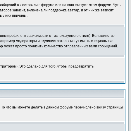
сообщений вы оставили в форуме или на ваш статус в этом форуме. Чуть
оров зависит, включена ли поддержка аватар, и от них же зависит,
ь у них причины.
шем профиле, в зависимости от используемого стиля). Большинство
 например модераторы и администраторы могут иметь специальные
ор может просто понизить количество отправленных вами сообщений.
тратором). Это сделано для того, чтобы предотвратить
. То что вы можете делать в данном форуме перечислено внизу страницы