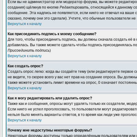
Если вы не администратор или модератор форума, вы можете редактиров
создания) щёлкнув по кнопке
Редактировать
, относящейся к данному с
сообщение. Эта надпись не появляется, если никто не отвечал на ваше
сказано, почему они это сделали). Учтите, что обычные пользователи не 
Вернуться к началу
Как присоединить подпись к моему сообщению?
Для того, чтобы присоединить подпись, вы должны сначала создать её в
добавилась. Вы также можете сделать чтобы подпись присоединялась по
Присоединить подпись
)
Вернуться к началу
Как создать опрос?
Создать опрос легко: когда вы создаёте тему (или редактируете первое 
не видите, то скорее всего у вас нет прав на создание опроса. Вы должн
также можете установить лимит времени на опрос, 0 означает постоянны
Вернуться к началу
Как я могу редактировать или удалить опрос?
Также как и сообщения, опросы могут удалять только их создатели, мод
Если никто не успел проголосовать, то пользователи могут редактироват
нельзя было менять варианты ответов, в то время как люди уже проголос
Вернуться к началу
Почему мне недоступны некоторые форумы?
Некоторые форумы доступны только определённым пользователям или гр