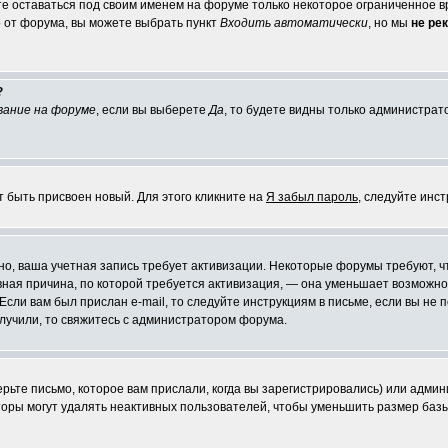
те оставаться под своим именем на форуме только некоторое ограниченное вр
о от форума, вы можете выбрать пункт
Входить автоматически
, но мы
не ре
?
вание на форуме
, если вы выберете
Да
, то будете видны только администрат
т быть присвоен новый. Для этого кликните на
Я забыл пароль
, следуйте инс
ожно, ваша учетная запись требует активизации. Некоторые форумы требуют,
лавная причина, по которой требуется активизация, — она уменьшает возмож
Если вам был прислан e-mail, то следуйте инструкциям в письме, если вы не п
олучили, то свяжитесь с администратором форума.
ьте письмо, которое вам прислали, когда вы зарегистрировались) или админ
оры могут удалять неактивных пользователей, чтобы уменьшить размер базы