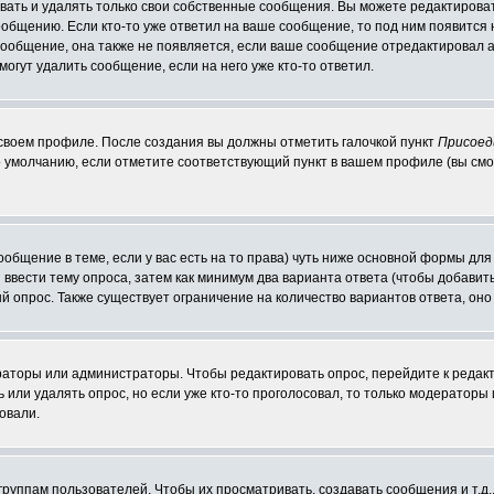
ать и удалять только свои собственные сообщения. Вы можете редактироват
ообщению. Если кто-то уже ответил на ваше сообщение, то под ним появится
 сообщение, она также не появляется, если ваше сообщение отредактировал 
могут удалить сообщение, если на него уже кто-то ответил.
 своем профиле. После создания вы должны отметить галочкой пункт
Присоед
 умолчанию, если отметите соответствующий пункт в вашем профиле (вы смо
сообщение в теме, если у вас есть на то права) чуть ниже основной формы д
ы ввести тему опроса, затем как минимум два варианта ответа (чтобы добавит
й опрос. Также существует ограничение на количество вариантов ответа, он
ераторы или администраторы. Чтобы редактировать опрос, перейдите к редакт
ь или удалять опрос, но если уже кто-то проголосовал, то только модераторы
овали.
уппам пользователей. Чтобы их просматривать, создавать сообщения и т.д.