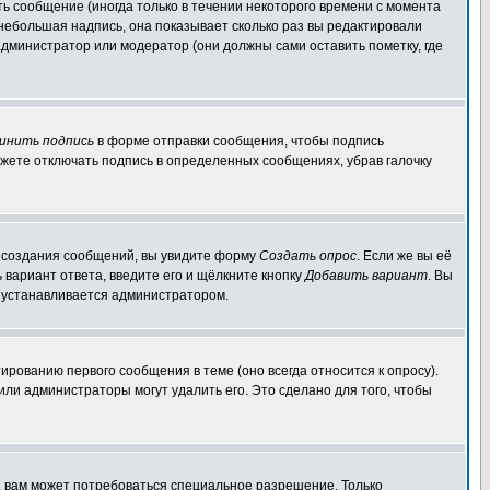
ь сообщение (иногда только в течении некоторого времени с момента
 небольшая надпись, она показывает сколько раз вы редактировали
администратор или модератор (они должны сами оставить пометку, где
инить подпись
в форме отправки сообщения, чтобы подпись
жете отключать подпись в определенных сообщениях, убрав галочку
ля создания сообщений, вы увидите форму
Создать опрос
. Если же вы её
ь вариант ответа, введите его и щёлкните кнопку
Добавить вариант
. Вы
о устанавливается администратором.
ированию первого сообщения в теме (оно всегда относится к опросу).
 или администраторы могут удалить его. Это сделано для того, чтобы
, вам может потребоваться специальное разрешение. Только