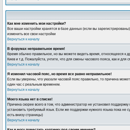
Как мне изменить мои настройки?
Все ваши настройки хранятся в базе данных (если вы зарегистрированы)
изменить все свои настройки
Вернуться к началу
В форумах неправильное время!
Время обычно правильное, но вы можете видеть время, относящееся к друг
Киев и т.д. Пожалуйста, учтите, что для смены часового пояса, как и д
Вернуться к началу
Я изменил часовой пояс, но время все равно неправильное!
Если вы уверены, что указали часовой пояс правильно, то причина може
один час с реальным временем.
Вернуться к началу
Моего языка нет в списке!
Причина скорее всего в том, что администратор не установил поддержку
установить требуемый язык. Если же поддержки нужного языка пока не 
есть внизу страницы)
Вернуться к началу
Как я могу поместить картинку под своим именем?