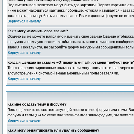
Под именем пользователя могут быть две картинки. Первая картинка отн
ниже может находиться картинка побольше, которая называется «аватара
какие аватары могут быть использованы. Если в данном форуме не вклю
Вернуться к началу
Как я могу изменить свое звание?
Обычно вы не можете напрямую изменить свое звание (звание отображае
форумов используют звания, чтобы показать какое количество сообще
звания. Пожалуйста, не засоряйте форум ненужными сообщениями только
Вернуться к началу
Когда я щёлкаю по ссылке «Отправить e-mail», от меня требуют войти
Только зарегистрированные пользователи могут посылать e-mail через 
злоупотребления системой e-mail анонимными пользователями.
Вернуться к началу
Как мне создать тему в форуме?
Легко, щёлкните по соответствующей кнопке в окне форума или темы. В
форума и темы (
Вы можете начинать темы в этом форуме, Вы можете 
Вернуться к началу
Как я могу редактировать или удалить сообщение?