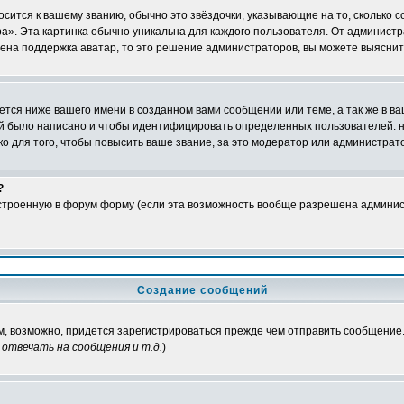
осится к вашему званию, обычно это звёздочки, указывающие на то, сколько 
». Эта картинка обычно уникальна для каждого пользователя. От администрат
чена поддержка аватар, то это решение администраторов, вы можете выяснит
тся ниже вашего имени в созданном вами сообщении или теме, а так же в ва
ний было написано и чтобы идентифицировать определенных пользователей:
 для того, чтобы повысить ваше звание, за это модератор или администрат
?
встроенную в форум форму (если эта возможность вообще разрешена админис
Создание сообщений
ам, возможно, придется зарегистрироваться прежде чем отправить сообщение
отвечать на сообщения и т.д.
)