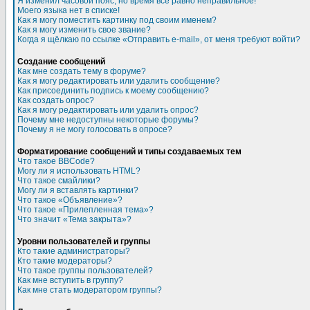
Я изменил часовой пояс, но время все равно неправильное!
Моего языка нет в списке!
Как я могу поместить картинку под своим именем?
Как я могу изменить свое звание?
Когда я щёлкаю по ссылке «Отправить e-mail», от меня требуют войти?
Создание сообщений
Как мне создать тему в форуме?
Как я могу редактировать или удалить сообщение?
Как присоединить подпись к моему сообщению?
Как создать опрос?
Как я могу редактировать или удалить опрос?
Почему мне недоступны некоторые форумы?
Почему я не могу голосовать в опросе?
Форматирование сообщений и типы создаваемых тем
Что такое BBCode?
Могу ли я использовать HTML?
Что такое смайлики?
Могу ли я вставлять картинки?
Что такое «Объявление»?
Что такое «Прилепленная тема»?
Что значит «Тема закрыта»?
Уровни пользователей и группы
Кто такие администраторы?
Кто такие модераторы?
Что такое группы пользователей?
Как мне вступить в группу?
Как мне стать модератором группы?