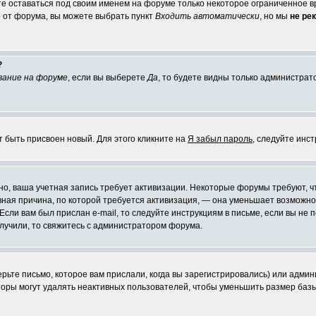
те оставаться под своим именем на форуме только некоторое ограниченное вр
о от форума, вы можете выбрать пункт
Входить автоматически
, но мы
не ре
?
вание на форуме
, если вы выберете
Да
, то будете видны только администрат
т быть присвоен новый. Для этого кликните на
Я забыл пароль
, следуйте инс
ожно, ваша учетная запись требует активизации. Некоторые форумы требуют,
лавная причина, по которой требуется активизация, — она уменьшает возмож
Если вам был прислан e-mail, то следуйте инструкциям в письме, если вы не п
олучили, то свяжитесь с администратором форума.
ьте письмо, которое вам прислали, когда вы зарегистрировались) или админ
оры могут удалять неактивных пользователей, чтобы уменьшить размер базы