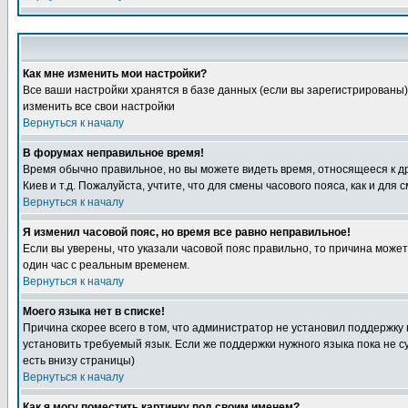
Как мне изменить мои настройки?
Все ваши настройки хранятся в базе данных (если вы зарегистрированы)
изменить все свои настройки
Вернуться к началу
В форумах неправильное время!
Время обычно правильное, но вы можете видеть время, относящееся к друг
Киев и т.д. Пожалуйста, учтите, что для смены часового пояса, как и д
Вернуться к началу
Я изменил часовой пояс, но время все равно неправильное!
Если вы уверены, что указали часовой пояс правильно, то причина може
один час с реальным временем.
Вернуться к началу
Моего языка нет в списке!
Причина скорее всего в том, что администратор не установил поддержку
установить требуемый язык. Если же поддержки нужного языка пока не 
есть внизу страницы)
Вернуться к началу
Как я могу поместить картинку под своим именем?