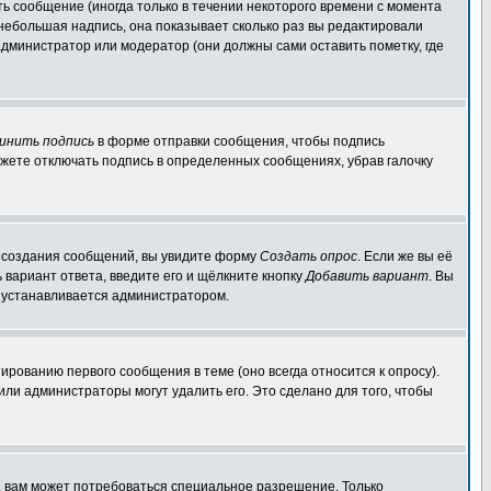
ь сообщение (иногда только в течении некоторого времени с момента
 небольшая надпись, она показывает сколько раз вы редактировали
администратор или модератор (они должны сами оставить пометку, где
инить подпись
в форме отправки сообщения, чтобы подпись
жете отключать подпись в определенных сообщениях, убрав галочку
ля создания сообщений, вы увидите форму
Создать опрос
. Если же вы её
ь вариант ответа, введите его и щёлкните кнопку
Добавить вариант
. Вы
о устанавливается администратором.
ированию первого сообщения в теме (оно всегда относится к опросу).
 или администраторы могут удалить его. Это сделано для того, чтобы
, вам может потребоваться специальное разрешение. Только