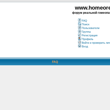
www.homeorea
форум реальной гомеопа
FAQ
Поиск
Пользователи
Группы
Регистрация
Профиль
Войти и проверить ли
Вход
FAQ