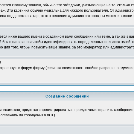
осится к вашему званию, обычно это звёздочки, указывающие на то, сколько 
». Эта картинка обычно уникальна для каждого пользователя. От администрат
чена поддержка аватар, то это решение администраторов, вы можете выяснит
тся ниже вашего имени в созданном вами сообщении или теме, а так же в ва
ний было написано и чтобы идентифицировать определенных пользователей:
 для того, чтобы повысить ваше звание, за это модератор или администрат
?
встроенную в форум форму (если эта возможность вообще разрешена админис
Создание сообщений
ам, возможно, придется зарегистрироваться прежде чем отправить сообщение
отвечать на сообщения и т.д.
)