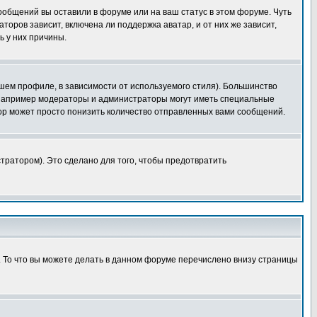
сообщений вы оставили в форуме или на ваш статус в этом форуме. Чуть
оров зависит, включена ли поддержка аватар, и от них же зависит,
ь у них причины.
шем профиле, в зависимости от используемого стиля). Большинство
 например модераторы и администраторы могут иметь специальные
ор может просто понизить количество отправленных вами сообщений.
тратором). Это сделано для того, чтобы предотвратить
. То что вы можете делать в данном форуме перечислено внизу страницы