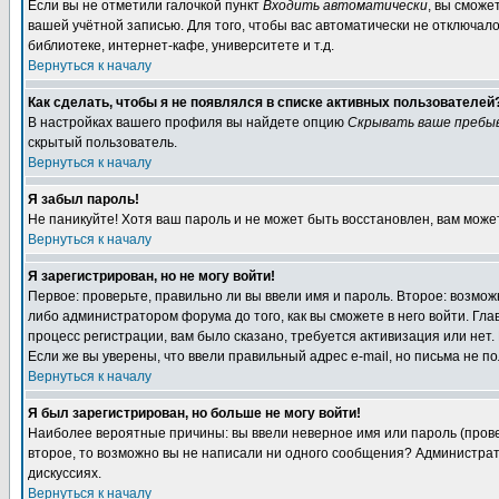
Если вы не отметили галочкой пункт
Входить автоматически
, вы сможе
вашей учётной записью. Для того, чтобы вас автоматически не отключал
библиотеке, интернет-кафе, университете и т.д.
Вернуться к началу
Как сделать, чтобы я не появлялся в списке активных пользователей
В настройках вашего профиля вы найдете опцию
Скрывать ваше пребы
скрытый пользователь.
Вернуться к началу
Я забыл пароль!
Не паникуйте! Хотя ваш пароль и не может быть восстановлен, вам може
Вернуться к началу
Я зарегистрирован, но не могу войти!
Первое: проверьте, правильно ли вы ввели имя и пароль. Второе: возм
либо администратором форума до того, как вы сможете в него войти. Г
процесс регистрации, вам было сказано, требуется активизация или нет. 
Если же вы уверены, что ввели правильный адрес e-mail, но письма не п
Вернуться к началу
Я был зарегистрирован, но больше не могу войти!
Наиболее вероятные причины: вы ввели неверное имя или пароль (провер
второе, то возможно вы не написали ни одного сообщения? Администрат
дискуссиях.
Вернуться к началу