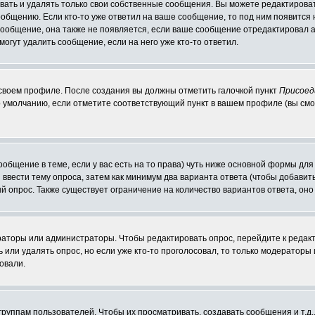
ать и удалять только свои собственные сообщения. Вы можете редактироват
ообщению. Если кто-то уже ответил на ваше сообщение, то под ним появится
 сообщение, она также не появляется, если ваше сообщение отредактировал 
могут удалить сообщение, если на него уже кто-то ответил.
 своем профиле. После создания вы должны отметить галочкой пункт
Присоед
 умолчанию, если отметите соответствующий пункт в вашем профиле (вы смо
сообщение в теме, если у вас есть на то права) чуть ниже основной формы д
ы ввести тему опроса, затем как минимум два варианта ответа (чтобы добавит
й опрос. Также существует ограничение на количество вариантов ответа, он
ераторы или администраторы. Чтобы редактировать опрос, перейдите к редакт
ь или удалять опрос, но если уже кто-то проголосовал, то только модераторы
овали.
уппам пользователей. Чтобы их просматривать, создавать сообщения и т.д.