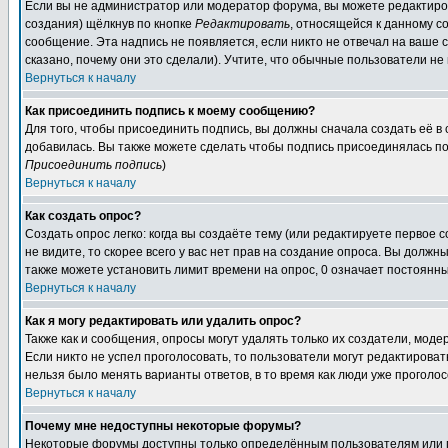
Если вы не администратор или модератор форума, вы можете редактиров
создания) щёлкнув по кнопке
Редактировать
, относящейся к данному с
сообщение. Эта надпись не появляется, если никто не отвечал на ваше
сказано, почему они это сделали). Учтите, что обычные пользователи не 
Вернуться к началу
Как присоединить подпись к моему сообщению?
Для того, чтобы присоединить подпись, вы должны сначала создать её в
добавилась. Вы также можете сделать чтобы подпись присоединялась по
Присоединить подпись
)
Вернуться к началу
Как создать опрос?
Создать опрос легко: когда вы создаёте тему (или редактируете первое 
не видите, то скорее всего у вас нет прав на создание опроса. Вы должн
также можете установить лимит времени на опрос, 0 означает постоянны
Вернуться к началу
Как я могу редактировать или удалить опрос?
Также как и сообщения, опросы могут удалять только их создатели, мод
Если никто не успел проголосовать, то пользователи могут редактироват
нельзя было менять варианты ответов, в то время как люди уже проголос
Вернуться к началу
Почему мне недоступны некоторые форумы?
Некоторые форумы доступны только определённым пользователям или гр