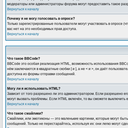
модераторы или администраторы форума могут предоставить такое разр
Вернуться к началу
Почему я не могу голосовать в опросе?
Только зарегистрированные пользователи могут участвовать в опросе (чт
вас нет на это необходимых прав доступа.
Вернуться к началу
Что такое BBCode?
BBCode это особая реализация HTML, возможность использования BBCod
нём заключаются в квадратные скобки [ и ], а не < и >, он даёт польз
доступна из формы отправки сообщений.
Вернуться к началу
Могу ли я использовать HTML?
Зависит от того разрешено ли это администратором. Если разрешено его 
могут вызвать проблемы. Если HTML включён, то вы сможете выключить 
Вернуться к началу
Что такое смайлики?
Смайлики, или эмотиконы — это маленькие картинки, которые могут быть 
сообщений. Только не перестарайтесь, используя их: они легко могут с