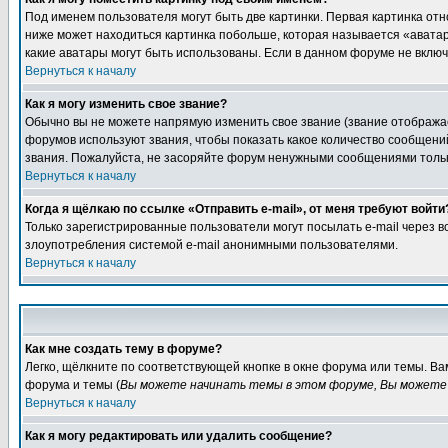
Под именем пользователя могут быть две картинки. Первая картинка отн
ниже может находиться картинка побольше, которая называется «аватара
какие аватары могут быть использованы. Если в данном форуме не вклю
Вернуться к началу
Как я могу изменить свое звание?
Обычно вы не можете напрямую изменить свое звание (звание отображае
форумов используют звания, чтобы показать какое количество сообще
звания. Пожалуйста, не засоряйте форум ненужными сообщениями только
Вернуться к началу
Когда я щёлкаю по ссылке «Отправить e-mail», от меня требуют войти
Только зарегистрированные пользователи могут посылать e-mail через 
злоупотребления системой e-mail анонимными пользователями.
Вернуться к началу
Как мне создать тему в форуме?
Легко, щёлкните по соответствующей кнопке в окне форума или темы. В
форума и темы (
Вы можете начинать темы в этом форуме, Вы можете 
Вернуться к началу
Как я могу редактировать или удалить сообщение?