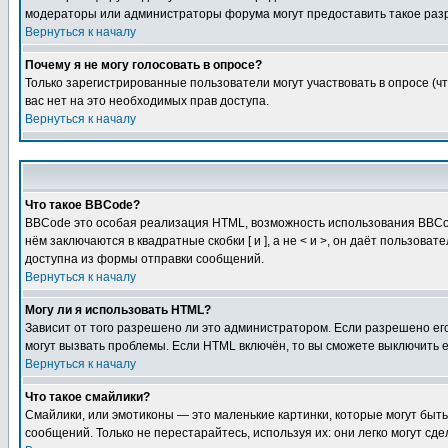
модераторы или администраторы форума могут предоставить такое разр
Вернуться к началу
Почему я не могу голосовать в опросе?
Только зарегистрированные пользователи могут участвовать в опросе (чт
вас нет на это необходимых прав доступа.
Вернуться к началу
Что такое BBCode?
BBCode это особая реализация HTML, возможность использования BBCod
нём заключаются в квадратные скобки [ и ], а не < и >, он даёт польз
доступна из формы отправки сообщений.
Вернуться к началу
Могу ли я использовать HTML?
Зависит от того разрешено ли это администратором. Если разрешено его 
могут вызвать проблемы. Если HTML включён, то вы сможете выключить 
Вернуться к началу
Что такое смайлики?
Смайлики, или эмотиконы — это маленькие картинки, которые могут быть 
сообщений. Только не перестарайтесь, используя их: они легко могут с