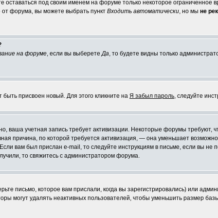
те оставаться под своим именем на форуме только некоторое ограниченное вр
о от форума, вы можете выбрать пункт
Входить автоматически
, но мы
не ре
?
вание на форуме
, если вы выберете
Да
, то будете видны только администрат
т быть присвоен новый. Для этого кликните на
Я забыл пароль
, следуйте инс
ожно, ваша учетная запись требует активизации. Некоторые форумы требуют,
лавная причина, по которой требуется активизация, — она уменьшает возмож
Если вам был прислан e-mail, то следуйте инструкциям в письме, если вы не п
олучили, то свяжитесь с администратором форума.
ьте письмо, которое вам прислали, когда вы зарегистрировались) или админ
оры могут удалять неактивных пользователей, чтобы уменьшить размер базы