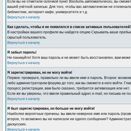
Если вы не отметили галочкой пункт
Входить автоматически
, вы сможе
вашей учётной записью. Для того, чтобы вас автоматически не отключал
библиотеке, интернет-кафе, университете и т.д.
Вернуться к началу
Как сделать, чтобы я не появлялся в списке активных пользователей
В настройках вашего профиля вы найдете опцию
Скрывать ваше пребы
скрытый пользователь.
Вернуться к началу
Я забыл пароль!
Не паникуйте! Хотя ваш пароль и не может быть восстановлен, вам може
Вернуться к началу
Я зарегистрирован, но не могу войти!
Первое: проверьте, правильно ли вы ввели имя и пароль. Второе: возм
либо администратором форума до того, как вы сможете в него войти. Г
процесс регистрации, вам было сказано, требуется активизация или нет. 
Если же вы уверены, что ввели правильный адрес e-mail, но письма не п
Вернуться к началу
Я был зарегистрирован, но больше не могу войти!
Наиболее вероятные причины: вы ввели неверное имя или пароль (провер
второе, то возможно вы не написали ни одного сообщения? Администрат
дискуссиях.
Вернуться к началу