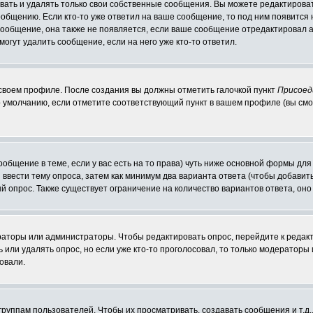
ать и удалять только свои собственные сообщения. Вы можете редактироват
ообщению. Если кто-то уже ответил на ваше сообщение, то под ним появится
 сообщение, она также не появляется, если ваше сообщение отредактировал 
могут удалить сообщение, если на него уже кто-то ответил.
 своем профиле. После создания вы должны отметить галочкой пункт
Присоед
 умолчанию, если отметите соответствующий пункт в вашем профиле (вы смо
сообщение в теме, если у вас есть на то права) чуть ниже основной формы д
ы ввести тему опроса, затем как минимум два варианта ответа (чтобы добавит
й опрос. Также существует ограничение на количество вариантов ответа, он
ераторы или администраторы. Чтобы редактировать опрос, перейдите к редакт
ь или удалять опрос, но если уже кто-то проголосовал, то только модераторы
овали.
уппам пользователей. Чтобы их просматривать, создавать сообщения и т.д.