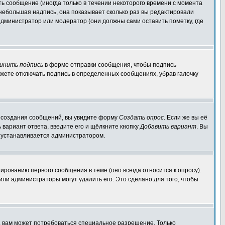
ь сообщение (иногда только в течении некоторого времени с момента
 небольшая надпись, она показывает сколько раз вы редактировали
администратор или модератор (они должны сами оставить пометку, где
инить подпись
в форме отправки сообщения, чтобы подпись
жете отключать подпись в определенных сообщениях, убрав галочку
ля создания сообщений, вы увидите форму
Создать опрос
. Если же вы её
ь вариант ответа, введите его и щёлкните кнопку
Добавить вариант
. Вы
о устанавливается администратором.
ированию первого сообщения в теме (оно всегда относится к опросу).
 или администраторы могут удалить его. Это сделано для того, чтобы
, вам может потребоваться специальное разрешение. Только