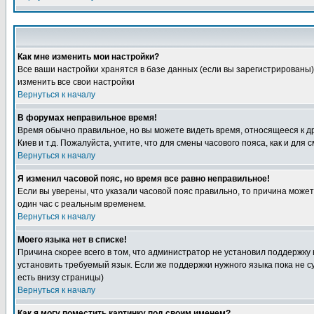
Как мне изменить мои настройки?
Все ваши настройки хранятся в базе данных (если вы зарегистрированы)
изменить все свои настройки
Вернуться к началу
В форумах неправильное время!
Время обычно правильное, но вы можете видеть время, относящееся к друг
Киев и т.д. Пожалуйста, учтите, что для смены часового пояса, как и д
Вернуться к началу
Я изменил часовой пояс, но время все равно неправильное!
Если вы уверены, что указали часовой пояс правильно, то причина може
один час с реальным временем.
Вернуться к началу
Моего языка нет в списке!
Причина скорее всего в том, что администратор не установил поддержку
установить требуемый язык. Если же поддержки нужного языка пока не 
есть внизу страницы)
Вернуться к началу
Как я могу поместить картинку под своим именем?