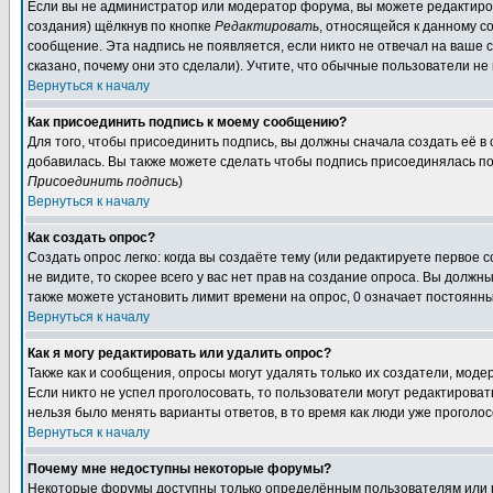
Если вы не администратор или модератор форума, вы можете редактиров
создания) щёлкнув по кнопке
Редактировать
, относящейся к данному с
сообщение. Эта надпись не появляется, если никто не отвечал на ваше
сказано, почему они это сделали). Учтите, что обычные пользователи не 
Вернуться к началу
Как присоединить подпись к моему сообщению?
Для того, чтобы присоединить подпись, вы должны сначала создать её в
добавилась. Вы также можете сделать чтобы подпись присоединялась по
Присоединить подпись
)
Вернуться к началу
Как создать опрос?
Создать опрос легко: когда вы создаёте тему (или редактируете первое 
не видите, то скорее всего у вас нет прав на создание опроса. Вы должн
также можете установить лимит времени на опрос, 0 означает постоянны
Вернуться к началу
Как я могу редактировать или удалить опрос?
Также как и сообщения, опросы могут удалять только их создатели, мод
Если никто не успел проголосовать, то пользователи могут редактироват
нельзя было менять варианты ответов, в то время как люди уже проголос
Вернуться к началу
Почему мне недоступны некоторые форумы?
Некоторые форумы доступны только определённым пользователям или гр