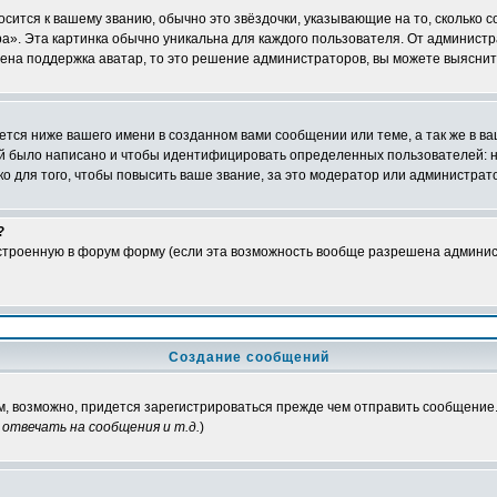
осится к вашему званию, обычно это звёздочки, указывающие на то, сколько 
». Эта картинка обычно уникальна для каждого пользователя. От администрат
чена поддержка аватар, то это решение администраторов, вы можете выяснит
тся ниже вашего имени в созданном вами сообщении или теме, а так же в ва
ний было написано и чтобы идентифицировать определенных пользователей:
 для того, чтобы повысить ваше звание, за это модератор или администрат
?
встроенную в форум форму (если эта возможность вообще разрешена админис
Создание сообщений
ам, возможно, придется зарегистрироваться прежде чем отправить сообщение
отвечать на сообщения и т.д.
)