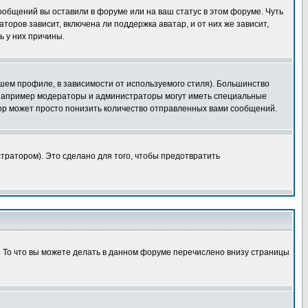
сообщений вы оставили в форуме или на ваш статус в этом форуме. Чуть
оров зависит, включена ли поддержка аватар, и от них же зависит,
ь у них причины.
шем профиле, в зависимости от используемого стиля). Большинство
 например модераторы и администраторы могут иметь специальные
ор может просто понизить количество отправленных вами сообщений.
тратором). Это сделано для того, чтобы предотвратить
. То что вы можете делать в данном форуме перечислено внизу страницы