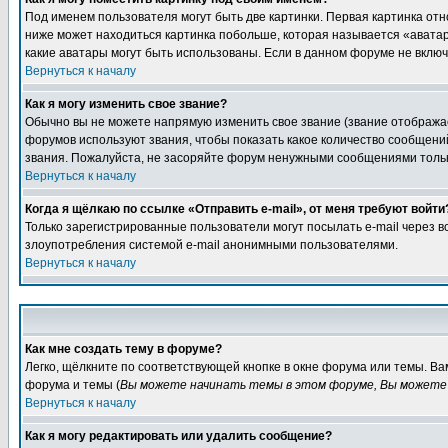
Под именем пользователя могут быть две картинки. Первая картинка отн
ниже может находиться картинка побольше, которая называется «аватара
какие аватары могут быть использованы. Если в данном форуме не вклю
Вернуться к началу
Как я могу изменить свое звание?
Обычно вы не можете напрямую изменить свое звание (звание отображае
форумов используют звания, чтобы показать какое количество сообще
звания. Пожалуйста, не засоряйте форум ненужными сообщениями только
Вернуться к началу
Когда я щёлкаю по ссылке «Отправить e-mail», от меня требуют войти
Только зарегистрированные пользователи могут посылать e-mail через 
злоупотребления системой e-mail анонимными пользователями.
Вернуться к началу
Как мне создать тему в форуме?
Легко, щёлкните по соответствующей кнопке в окне форума или темы. В
форума и темы (
Вы можете начинать темы в этом форуме, Вы можете 
Вернуться к началу
Как я могу редактировать или удалить сообщение?