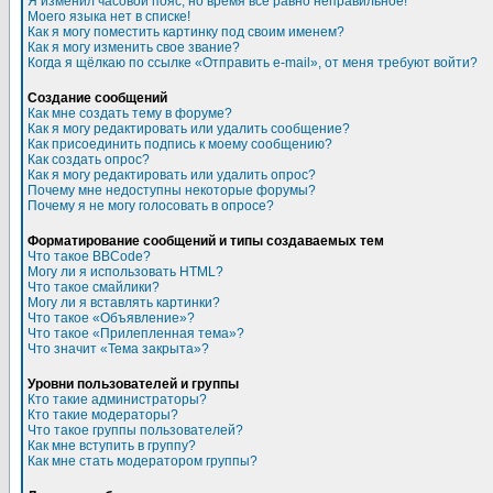
Я изменил часовой пояс, но время все равно неправильное!
Моего языка нет в списке!
Как я могу поместить картинку под своим именем?
Как я могу изменить свое звание?
Когда я щёлкаю по ссылке «Отправить e-mail», от меня требуют войти?
Создание сообщений
Как мне создать тему в форуме?
Как я могу редактировать или удалить сообщение?
Как присоединить подпись к моему сообщению?
Как создать опрос?
Как я могу редактировать или удалить опрос?
Почему мне недоступны некоторые форумы?
Почему я не могу голосовать в опросе?
Форматирование сообщений и типы создаваемых тем
Что такое BBCode?
Могу ли я использовать HTML?
Что такое смайлики?
Могу ли я вставлять картинки?
Что такое «Объявление»?
Что такое «Прилепленная тема»?
Что значит «Тема закрыта»?
Уровни пользователей и группы
Кто такие администраторы?
Кто такие модераторы?
Что такое группы пользователей?
Как мне вступить в группу?
Как мне стать модератором группы?