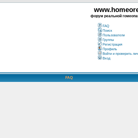
www.homeorea
форум реальной гомеопа
FAQ
Поиск
Пользователи
Группы
Регистрация
Профиль
Войти и проверить ли
Вход
FAQ