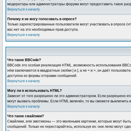
модераторы или администраторы форума могут предоставить такое разр
Вернуться к началу
Почему я не могу голосовать в опросе?
Только зарегистрированные пользователи могут участвовать в опросе (чт
вас нет на это необходимых прав доступа.
Вернуться к началу
Что такое BBCode?
BBCode это особая реализация HTML, возможность использования BBCod
нём заключаются в квадратные скобки [ и ], а не < и >, он даёт польз
доступна из формы отправки сообщений.
Вернуться к началу
Могу ли я использовать HTML?
Зависит от того разрешено ли это администратором. Если разрешено его 
могут вызвать проблемы. Если HTML включён, то вы сможете выключить 
Вернуться к началу
Что такое смайлики?
Смайлики, или эмотиконы — это маленькие картинки, которые могут быть 
сообщений. Только не перестарайтесь, используя их: они легко могут с