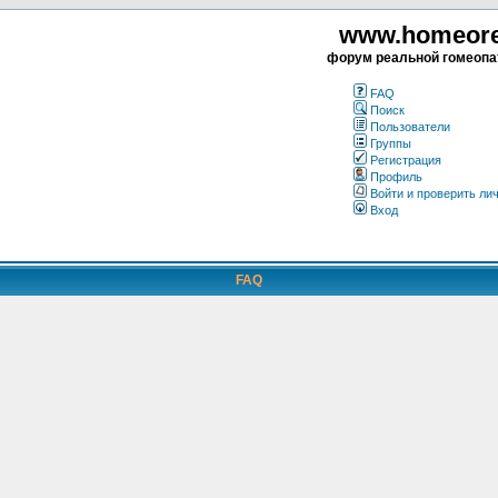
www.homeorea
форум реальной гомеопа
FAQ
Поиск
Пользователи
Группы
Регистрация
Профиль
Войти и проверить ли
Вход
FAQ