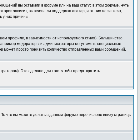
сообщений вы оставили в форуме или на ваш статус в этом форуме. Чуть
оров зависит, включена ли поддержка аватар, и от них же зависит,
ь у них причины.
шем профиле, в зависимости от используемого стиля). Большинство
 например модераторы и администраторы могут иметь специальные
ор может просто понизить количество отправленных вами сообщений.
тратором). Это сделано для того, чтобы предотвратить
. То что вы можете делать в данном форуме перечислено внизу страницы