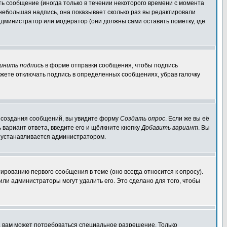
ь сообщение (иногда только в течении некоторого времени с момента
 небольшая надпись, она показывает сколько раз вы редактировали
администратор или модератор (они должны сами оставить пометку, где
инить подпись
в форме отправки сообщения, чтобы подпись
жете отключать подпись в определенных сообщениях, убрав галочку
ля создания сообщений, вы увидите форму
Создать опрос
. Если же вы её
ь вариант ответа, введите его и щёлкните кнопку
Добавить вариант
. Вы
о устанавливается администратором.
ированию первого сообщения в теме (оно всегда относится к опросу).
 или администраторы могут удалить его. Это сделано для того, чтобы
, вам может потребоваться специальное разрешение. Только