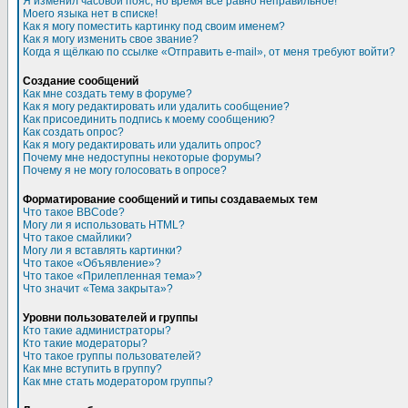
Я изменил часовой пояс, но время все равно неправильное!
Моего языка нет в списке!
Как я могу поместить картинку под своим именем?
Как я могу изменить свое звание?
Когда я щёлкаю по ссылке «Отправить e-mail», от меня требуют войти?
Создание сообщений
Как мне создать тему в форуме?
Как я могу редактировать или удалить сообщение?
Как присоединить подпись к моему сообщению?
Как создать опрос?
Как я могу редактировать или удалить опрос?
Почему мне недоступны некоторые форумы?
Почему я не могу голосовать в опросе?
Форматирование сообщений и типы создаваемых тем
Что такое BBCode?
Могу ли я использовать HTML?
Что такое смайлики?
Могу ли я вставлять картинки?
Что такое «Объявление»?
Что такое «Прилепленная тема»?
Что значит «Тема закрыта»?
Уровни пользователей и группы
Кто такие администраторы?
Кто такие модераторы?
Что такое группы пользователей?
Как мне вступить в группу?
Как мне стать модератором группы?