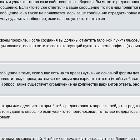
ать и удалять только свои собственные сообщения. Вы можете редактироват
ообщению. Если кто-то уже ответил на ваше сообщение, то под ним появится
 сообщение, она также не появляется, если ваше сообщение отредактировал 
могут удалить сообщение, если на него уже кто-то ответил.
 своем профиле. После создания вы должны отметить галочкой пункт
Присоед
 умолчанию, если отметите соответствующий пункт в вашем профиле (вы смо
сообщение в теме, если у вас есть на то права) чуть ниже основной формы д
ы ввести тему опроса, затем как минимум два варианта ответа (чтобы добавит
й опрос. Также существует ограничение на количество вариантов ответа, он
ераторы или администраторы. Чтобы редактировать опрос, перейдите к редакт
ь или удалять опрос, но если уже кто-то проголосовал, то только модераторы
овали.
уппам пользователей. Чтобы их просматривать, создавать сообщения и т.д.