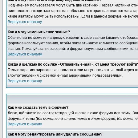
Под именем пользователя могут быть две картинки. Первая картинка отн
ниже может находиться картинка побольше, которая называется «аватара
какие аватары могут быть использованы. Если в данном форуме не вклю
Вернуться к началу
Как я могу изменить свое звание?
Обычно вы не можете напрямую изменить свое звание (звание отображае
форумов используют звания, чтобы показать какое количество сообще
звания. Пожалуйста, не засоряйте форум ненужными сообщениями только
Вернуться к началу
Когда я щёлкаю по ссылке «Отправить e-mail», от меня требуют войти
Только зарегистрированные пользователи могут посылать e-mail через 
злоупотребления системой e-mail анонимными пользователями.
Вернуться к началу
Как мне создать тему в форуме?
Легко, щёлкните по соответствующей кнопке в окне форума или темы. В
форума и темы (
Вы можете начинать темы в этом форуме, Вы можете 
Вернуться к началу
Как я могу редактировать или удалить сообщение?