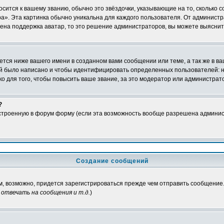
осится к вашему званию, обычно это звёздочки, указывающие на то, сколько 
». Эта картинка обычно уникальна для каждого пользователя. От администрат
чена поддержка аватар, то это решение администраторов, вы можете выяснит
тся ниже вашего имени в созданном вами сообщении или теме, а так же в ва
ний было написано и чтобы идентифицировать определенных пользователей:
 для того, чтобы повысить ваше звание, за это модератор или администрат
?
встроенную в форум форму (если эта возможность вообще разрешена админис
Создание сообщений
ам, возможно, придется зарегистрироваться прежде чем отправить сообщение
отвечать на сообщения и т.д.
)