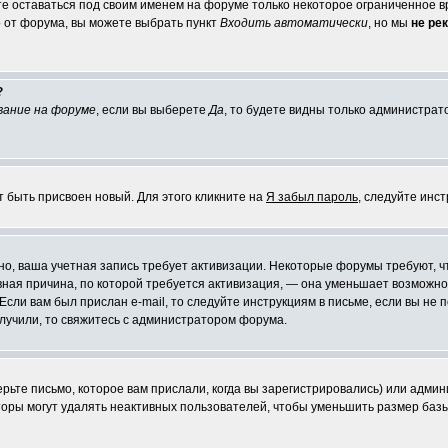
те оставаться под своим именем на форуме только некоторое ограниченное вр
о от форума, вы можете выбрать пункт
Входить автоматически
, но мы
не ре
?
вание на форуме
, если вы выберете
Да
, то будете видны только администрат
т быть присвоен новый. Для этого кликните на
Я забыл пароль
, следуйте инс
ожно, ваша учетная запись требует активизации. Некоторые форумы требуют,
лавная причина, по которой требуется активизация, — она уменьшает возмож
Если вам был прислан e-mail, то следуйте инструкциям в письме, если вы не п
олучили, то свяжитесь с администратором форума.
ьте письмо, которое вам прислали, когда вы зарегистрировались) или админ
оры могут удалять неактивных пользователей, чтобы уменьшить размер базы