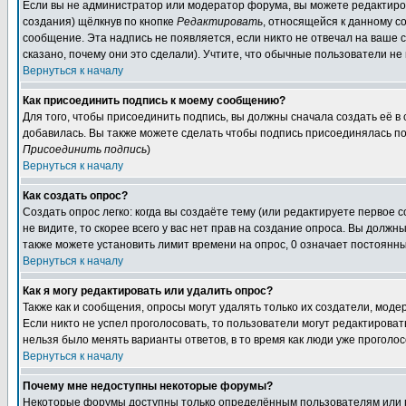
Если вы не администратор или модератор форума, вы можете редактиров
создания) щёлкнув по кнопке
Редактировать
, относящейся к данному с
сообщение. Эта надпись не появляется, если никто не отвечал на ваше
сказано, почему они это сделали). Учтите, что обычные пользователи не 
Вернуться к началу
Как присоединить подпись к моему сообщению?
Для того, чтобы присоединить подпись, вы должны сначала создать её в
добавилась. Вы также можете сделать чтобы подпись присоединялась по
Присоединить подпись
)
Вернуться к началу
Как создать опрос?
Создать опрос легко: когда вы создаёте тему (или редактируете первое 
не видите, то скорее всего у вас нет прав на создание опроса. Вы должн
также можете установить лимит времени на опрос, 0 означает постоянны
Вернуться к началу
Как я могу редактировать или удалить опрос?
Также как и сообщения, опросы могут удалять только их создатели, мод
Если никто не успел проголосовать, то пользователи могут редактироват
нельзя было менять варианты ответов, в то время как люди уже проголос
Вернуться к началу
Почему мне недоступны некоторые форумы?
Некоторые форумы доступны только определённым пользователям или гр