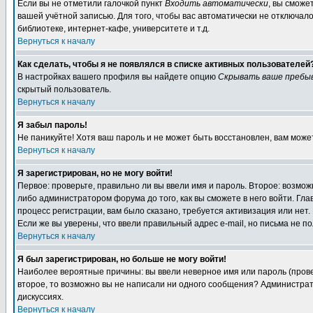
Если вы не отметили галочкой пункт
Входить автоматически
, вы сможе
вашей учётной записью. Для того, чтобы вас автоматически не отключал
библиотеке, интернет-кафе, университете и т.д.
Вернуться к началу
Как сделать, чтобы я не появлялся в списке активных пользователей
В настройках вашего профиля вы найдете опцию
Скрывать ваше пребы
скрытый пользователь.
Вернуться к началу
Я забыл пароль!
Не паникуйте! Хотя ваш пароль и не может быть восстановлен, вам може
Вернуться к началу
Я зарегистрирован, но не могу войти!
Первое: проверьте, правильно ли вы ввели имя и пароль. Второе: возм
либо администратором форума до того, как вы сможете в него войти. Г
процесс регистрации, вам было сказано, требуется активизация или нет. 
Если же вы уверены, что ввели правильный адрес e-mail, но письма не п
Вернуться к началу
Я был зарегистрирован, но больше не могу войти!
Наиболее вероятные причины: вы ввели неверное имя или пароль (провер
второе, то возможно вы не написали ни одного сообщения? Администрат
дискуссиях.
Вернуться к началу