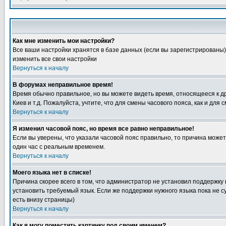
Как мне изменить мои настройки?
Все ваши настройки хранятся в базе данных (если вы зарегистрированы)
изменить все свои настройки
Вернуться к началу
В форумах неправильное время!
Время обычно правильное, но вы можете видеть время, относящееся к друг
Киев и т.д. Пожалуйста, учтите, что для смены часового пояса, как и д
Вернуться к началу
Я изменил часовой пояс, но время все равно неправильное!
Если вы уверены, что указали часовой пояс правильно, то причина може
один час с реальным временем.
Вернуться к началу
Моего языка нет в списке!
Причина скорее всего в том, что администратор не установил поддержку
установить требуемый язык. Если же поддержки нужного языка пока не 
есть внизу страницы)
Вернуться к началу
Как я могу поместить картинку под своим именем?