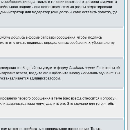
ь сообщение (иногда только в течении некоторого времени с момента
 небольшая надпись, она показывает сколько раз вы редактировали
администратор или модератор (они должны сами оставить пометку, где
инить подпись
в форме отправки сообщения, чтобы подпись
жете отключать подпись в определенных сообщениях, убрав галочку
ля создания сообщений, вы увидите форму
Создать опрос
. Если же вы её
ь вариант ответа, введите его и щёлкните кнопку
Добавить вариант
. Вы
о устанавливается администратором.
ированию первого сообщения в теме (оно всегда относится к опросу).
 или администраторы могут удалить его. Это сделано для того, чтобы
, вам может потребоваться специальное разрешение. Только