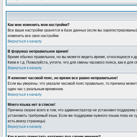
Как мне изменить мои настройки?
Все ваши настройки хранятся в базе данных (если вы зарегистрированы)
изменить все свои настройки
Вернуться к началу
В форумах неправильное время!
Время обычно правильное, но вы можете видеть время, относящееся к друг
Киев и т.д. Пожалуйста, учтите, что для смены часового пояса, как и д
Вернуться к началу
Я изменил часовой пояс, но время все равно неправильное!
Если вы уверены, что указали часовой пояс правильно, то причина може
один час с реальным временем.
Вернуться к началу
Моего языка нет в списке!
Причина скорее всего в том, что администратор не установил поддержку
установить требуемый язык. Если же поддержки нужного языка пока не 
есть внизу страницы)
Вернуться к началу
Как я могу поместить картинку под своим именем?