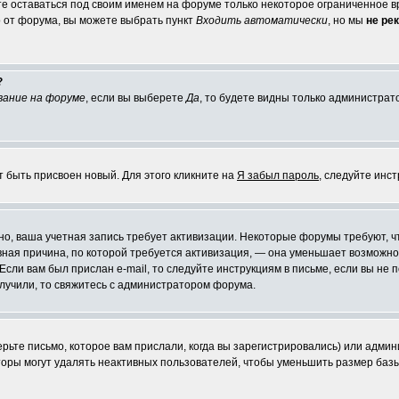
те оставаться под своим именем на форуме только некоторое ограниченное вр
о от форума, вы можете выбрать пункт
Входить автоматически
, но мы
не ре
?
вание на форуме
, если вы выберете
Да
, то будете видны только администрат
т быть присвоен новый. Для этого кликните на
Я забыл пароль
, следуйте инс
ожно, ваша учетная запись требует активизации. Некоторые форумы требуют,
лавная причина, по которой требуется активизация, — она уменьшает возмож
Если вам был прислан e-mail, то следуйте инструкциям в письме, если вы не п
олучили, то свяжитесь с администратором форума.
ьте письмо, которое вам прислали, когда вы зарегистрировались) или админ
оры могут удалять неактивных пользователей, чтобы уменьшить размер базы