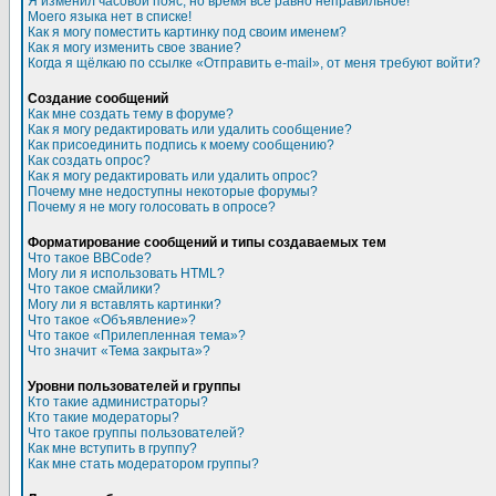
Я изменил часовой пояс, но время все равно неправильное!
Моего языка нет в списке!
Как я могу поместить картинку под своим именем?
Как я могу изменить свое звание?
Когда я щёлкаю по ссылке «Отправить e-mail», от меня требуют войти?
Создание сообщений
Как мне создать тему в форуме?
Как я могу редактировать или удалить сообщение?
Как присоединить подпись к моему сообщению?
Как создать опрос?
Как я могу редактировать или удалить опрос?
Почему мне недоступны некоторые форумы?
Почему я не могу голосовать в опросе?
Форматирование сообщений и типы создаваемых тем
Что такое BBCode?
Могу ли я использовать HTML?
Что такое смайлики?
Могу ли я вставлять картинки?
Что такое «Объявление»?
Что такое «Прилепленная тема»?
Что значит «Тема закрыта»?
Уровни пользователей и группы
Кто такие администраторы?
Кто такие модераторы?
Что такое группы пользователей?
Как мне вступить в группу?
Как мне стать модератором группы?