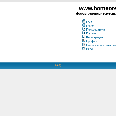
www.homeorea
форум реальной гомеопа
FAQ
Поиск
Пользователи
Группы
Регистрация
Профиль
Войти и проверить ли
Вход
FAQ