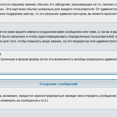
осится к вашему званию, обычно это звёздочки, указывающие на то, сколько 
». Эта картинка обычно уникальна для каждого пользователя. От администрат
чена поддержка аватар, то это решение администраторов, вы можете выяснит
тся ниже вашего имени в созданном вами сообщении или теме, а так же в ва
ний было написано и чтобы идентифицировать определенных пользователей:
 для того, чтобы повысить ваше звание, за это модератор или администрат
?
встроенную в форум форму (если эта возможность вообще разрешена админис
Создание сообщений
ам, возможно, придется зарегистрироваться прежде чем отправить сообщение
отвечать на сообщения и т.д.
)