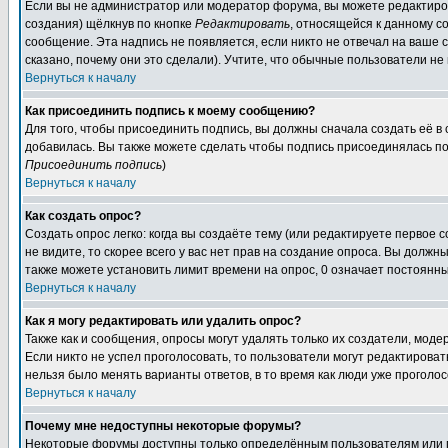
Если вы не администратор или модератор форума, вы можете редактиров
создания) щёлкнув по кнопке
Редактировать
, относящейся к данному с
сообщение. Эта надпись не появляется, если никто не отвечал на ваше
сказано, почему они это сделали). Учтите, что обычные пользователи не 
Вернуться к началу
Как присоединить подпись к моему сообщению?
Для того, чтобы присоединить подпись, вы должны сначала создать её в
добавилась. Вы также можете сделать чтобы подпись присоединялась по
Присоединить подпись
)
Вернуться к началу
Как создать опрос?
Создать опрос легко: когда вы создаёте тему (или редактируете первое 
не видите, то скорее всего у вас нет прав на создание опроса. Вы должн
также можете установить лимит времени на опрос, 0 означает постоянны
Вернуться к началу
Как я могу редактировать или удалить опрос?
Также как и сообщения, опросы могут удалять только их создатели, мод
Если никто не успел проголосовать, то пользователи могут редактироват
нельзя было менять варианты ответов, в то время как люди уже проголос
Вернуться к началу
Почему мне недоступны некоторые форумы?
Некоторые форумы доступны только определённым пользователям или гр