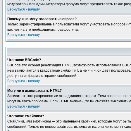
модераторы или администраторы форума могут предоставить такое разр
Вернуться к началу
Почему я не могу голосовать в опросе?
Только зарегистрированные пользователи могут участвовать в опросе (чт
вас нет на это необходимых прав доступа.
Вернуться к началу
Что такое BBCode?
BBCode это особая реализация HTML, возможность использования BBCod
нём заключаются в квадратные скобки [ и ], а не < и >, он даёт польз
доступна из формы отправки сообщений.
Вернуться к началу
Могу ли я использовать HTML?
Зависит от того разрешено ли это администратором. Если разрешено его 
могут вызвать проблемы. Если HTML включён, то вы сможете выключить 
Вернуться к началу
Что такое смайлики?
Смайлики, или эмотиконы — это маленькие картинки, которые могут быть 
сообщений. Только не перестарайтесь, используя их: они легко могут с