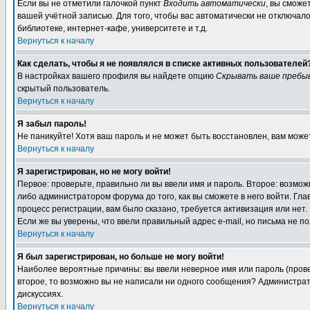
Если вы не отметили галочкой пункт
Входить автоматически
, вы сможе
вашей учётной записью. Для того, чтобы вас автоматически не отключал
библиотеке, интернет-кафе, университете и т.д.
Вернуться к началу
Как сделать, чтобы я не появлялся в списке активных пользователей
В настройках вашего профиля вы найдете опцию
Скрывать ваше пребы
скрытый пользователь.
Вернуться к началу
Я забыл пароль!
Не паникуйте! Хотя ваш пароль и не может быть восстановлен, вам може
Вернуться к началу
Я зарегистрирован, но не могу войти!
Первое: проверьте, правильно ли вы ввели имя и пароль. Второе: возм
либо администратором форума до того, как вы сможете в него войти. Г
процесс регистрации, вам было сказано, требуется активизация или нет. 
Если же вы уверены, что ввели правильный адрес e-mail, но письма не п
Вернуться к началу
Я был зарегистрирован, но больше не могу войти!
Наиболее вероятные причины: вы ввели неверное имя или пароль (провер
второе, то возможно вы не написали ни одного сообщения? Администрат
дискуссиях.
Вернуться к началу