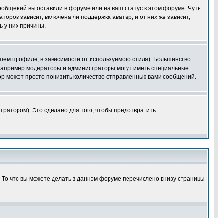
сообщений вы оставили в форуме или на ваш статус в этом форуме. Чуть
оров зависит, включена ли поддержка аватар, и от них же зависит,
ь у них причины.
шем профиле, в зависимости от используемого стиля). Большинство
 например модераторы и администраторы могут иметь специальные
ор может просто понизить количество отправленных вами сообщений.
тратором). Это сделано для того, чтобы предотвратить
. То что вы можете делать в данном форуме перечислено внизу страницы