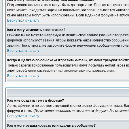
Под именем пользователя могут быть две картинки. Первая картинка отн
ниже может находиться картинка побольше, которая называется «аватара
какие аватары могут быть использованы. Если в данном форуме не вклю
Вернуться к началу
Как я могу изменить свое звание?
Обычно вы не можете напрямую изменить свое звание (звание отображае
форумов используют звания, чтобы показать какое количество сообще
звания. Пожалуйста, не засоряйте форум ненужными сообщениями только
Вернуться к началу
Когда я щёлкаю по ссылке «Отправить e-mail», от меня требуют войти
Только зарегистрированные пользователи могут посылать e-mail через 
злоупотребления системой e-mail анонимными пользователями.
Вернуться к началу
Как мне создать тему в форуме?
Легко, щёлкните по соответствующей кнопке в окне форума или темы. В
форума и темы (
Вы можете начинать темы в этом форуме, Вы можете 
Вернуться к началу
Как я могу редактировать или удалить сообщение?