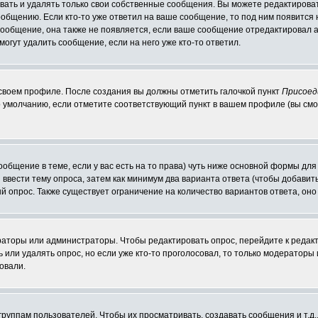
ать и удалять только свои собственные сообщения. Вы можете редактироват
ообщению. Если кто-то уже ответил на ваше сообщение, то под ним появится
 сообщение, она также не появляется, если ваше сообщение отредактировал 
могут удалить сообщение, если на него уже кто-то ответил.
 своем профиле. После создания вы должны отметить галочкой пункт
Присоед
 умолчанию, если отметите соответствующий пункт в вашем профиле (вы смо
сообщение в теме, если у вас есть на то права) чуть ниже основной формы д
ы ввести тему опроса, затем как минимум два варианта ответа (чтобы добавит
й опрос. Также существует ограничение на количество вариантов ответа, он
ераторы или администраторы. Чтобы редактировать опрос, перейдите к редакт
ь или удалять опрос, но если уже кто-то проголосовал, то только модераторы
овали.
уппам пользователей. Чтобы их просматривать, создавать сообщения и т.д.