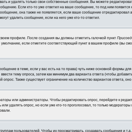
ать и удалять только свои собственные сообщения. Вы можете редактироват
ообщению. Если кто-то уже ответил на ваше сообщение, то под ним появится
 сообщение, она также не появляется, если ваше сообщение отредактировал 
могут удалить сообщение, если на него уже кто-то ответил.
 своем профиле. После создания вы должны отметить галочкой пункт
Присоед
 умолчанию, если отметите соответствующий пункт в вашем профиле (вы смо
сообщение в теме, если у вас есть на то права) чуть ниже основной формы д
ы ввести тему опроса, затем как минимум два варианта ответа (чтобы добавит
й опрос. Также существует ограничение на количество вариантов ответа, он
ераторы или администраторы. Чтобы редактировать опрос, перейдите к редакт
ь или удалять опрос, но если уже кто-то проголосовал, то только модераторы
овали.
уппам пользователей. Чтобы их просматривать, создавать сообщения и т.д.