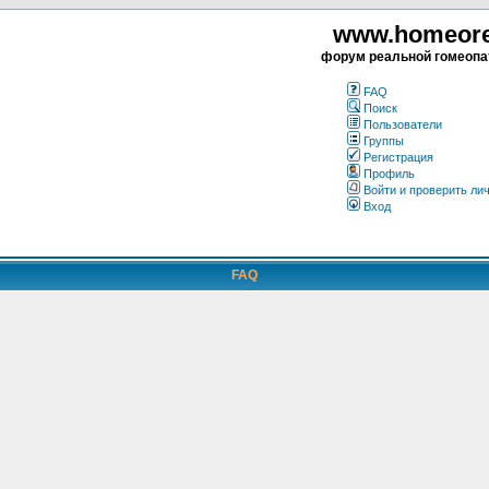
www.homeorea
форум реальной гомеопа
FAQ
Поиск
Пользователи
Группы
Регистрация
Профиль
Войти и проверить ли
Вход
FAQ