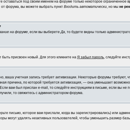
те оставаться под своим именем на форуме только некоторое ограниченное вр
о от форума, вы можете выбрать пункт
Входить автоматически
, но мы
не ре
?
вание на форуме
, если вы выберете
Да
, то будете видны только администрат
т быть присвоен новый. Для этого кликните на
Я забыл пароль
, следуйте инс
ожно, ваша учетная запись требует активизации. Некоторые форумы требуют,
лавная причина, по которой требуется активизация, — она уменьшает возмож
Если вам был прислан e-mail, то следуйте инструкциям в письме, если вы не п
олучили, то свяжитесь с администратором форума.
ьте письмо, которое вам прислали, когда вы зарегистрировались) или админ
оры могут удалять неактивных пользователей, чтобы уменьшить размер базы