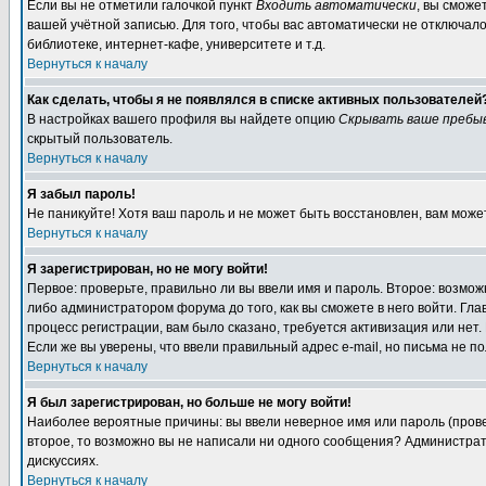
Если вы не отметили галочкой пункт
Входить автоматически
, вы сможе
вашей учётной записью. Для того, чтобы вас автоматически не отключал
библиотеке, интернет-кафе, университете и т.д.
Вернуться к началу
Как сделать, чтобы я не появлялся в списке активных пользователей
В настройках вашего профиля вы найдете опцию
Скрывать ваше пребы
скрытый пользователь.
Вернуться к началу
Я забыл пароль!
Не паникуйте! Хотя ваш пароль и не может быть восстановлен, вам може
Вернуться к началу
Я зарегистрирован, но не могу войти!
Первое: проверьте, правильно ли вы ввели имя и пароль. Второе: возм
либо администратором форума до того, как вы сможете в него войти. Г
процесс регистрации, вам было сказано, требуется активизация или нет. 
Если же вы уверены, что ввели правильный адрес e-mail, но письма не п
Вернуться к началу
Я был зарегистрирован, но больше не могу войти!
Наиболее вероятные причины: вы ввели неверное имя или пароль (провер
второе, то возможно вы не написали ни одного сообщения? Администрат
дискуссиях.
Вернуться к началу