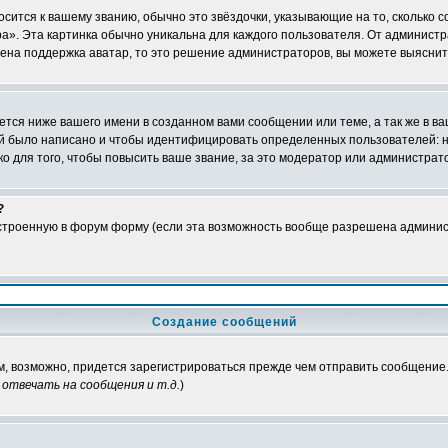
осится к вашему званию, обычно это звёздочки, указывающие на то, сколько 
». Эта картинка обычно уникальна для каждого пользователя. От администрат
чена поддержка аватар, то это решение администраторов, вы можете выяснит
тся ниже вашего имени в созданном вами сообщении или теме, а так же в ва
ний было написано и чтобы идентифицировать определенных пользователей:
 для того, чтобы повысить ваше звание, за это модератор или администрат
?
встроенную в форум форму (если эта возможность вообще разрешена админис
Создание сообщений
ам, возможно, придется зарегистрироваться прежде чем отправить сообщение
отвечать на сообщения и т.д.
)