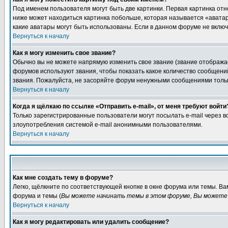
Под именем пользователя могут быть две картинки. Первая картинка отн
ниже может находиться картинка побольше, которая называется «аватара
какие аватары могут быть использованы. Если в данном форуме не вклю
Вернуться к началу
Как я могу изменить свое звание?
Обычно вы не можете напрямую изменить свое звание (звание отображае
форумов используют звания, чтобы показать какое количество сообще
звания. Пожалуйста, не засоряйте форум ненужными сообщениями только
Вернуться к началу
Когда я щёлкаю по ссылке «Отправить e-mail», от меня требуют войти
Только зарегистрированные пользователи могут посылать e-mail через 
злоупотребления системой e-mail анонимными пользователями.
Вернуться к началу
Как мне создать тему в форуме?
Легко, щёлкните по соответствующей кнопке в окне форума или темы. В
форума и темы (
Вы можете начинать темы в этом форуме, Вы можете 
Вернуться к началу
Как я могу редактировать или удалить сообщение?