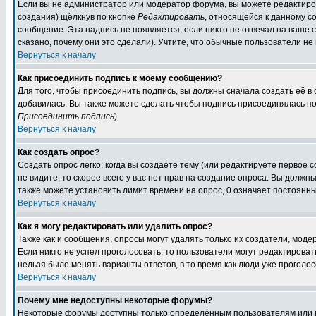
Если вы не администратор или модератор форума, вы можете редактиров
создания) щёлкнув по кнопке
Редактировать
, относящейся к данному с
сообщение. Эта надпись не появляется, если никто не отвечал на ваше
сказано, почему они это сделали). Учтите, что обычные пользователи не 
Вернуться к началу
Как присоединить подпись к моему сообщению?
Для того, чтобы присоединить подпись, вы должны сначала создать её в
добавилась. Вы также можете сделать чтобы подпись присоединялась по
Присоединить подпись
)
Вернуться к началу
Как создать опрос?
Создать опрос легко: когда вы создаёте тему (или редактируете первое 
не видите, то скорее всего у вас нет прав на создание опроса. Вы должн
также можете установить лимит времени на опрос, 0 означает постоянны
Вернуться к началу
Как я могу редактировать или удалить опрос?
Также как и сообщения, опросы могут удалять только их создатели, мод
Если никто не успел проголосовать, то пользователи могут редактироват
нельзя было менять варианты ответов, в то время как люди уже проголос
Вернуться к началу
Почему мне недоступны некоторые форумы?
Некоторые форумы доступны только определённым пользователям или гр