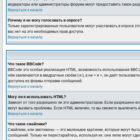
модераторы или администраторы форума могут предоставить такое разр
Вернуться к началу
Почему я не могу голосовать в опросе?
Только зарегистрированные пользователи могут участвовать в опросе (чт
вас нет на это необходимых прав доступа.
Вернуться к началу
Что такое BBCode?
BBCode это особая реализация HTML, возможность использования BBCod
нём заключаются в квадратные скобки [ и ], а не < и >, он даёт польз
доступна из формы отправки сообщений.
Вернуться к началу
Могу ли я использовать HTML?
Зависит от того разрешено ли это администратором. Если разрешено его 
могут вызвать проблемы. Если HTML включён, то вы сможете выключить 
Вернуться к началу
Что такое смайлики?
Смайлики, или эмотиконы — это маленькие картинки, которые могут быть 
сообщений. Только не перестарайтесь, используя их: они легко могут с