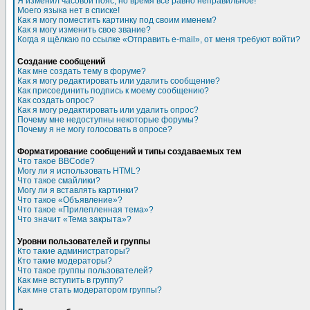
Я изменил часовой пояс, но время все равно неправильное!
Моего языка нет в списке!
Как я могу поместить картинку под своим именем?
Как я могу изменить свое звание?
Когда я щёлкаю по ссылке «Отправить e-mail», от меня требуют войти?
Создание сообщений
Как мне создать тему в форуме?
Как я могу редактировать или удалить сообщение?
Как присоединить подпись к моему сообщению?
Как создать опрос?
Как я могу редактировать или удалить опрос?
Почему мне недоступны некоторые форумы?
Почему я не могу голосовать в опросе?
Форматирование сообщений и типы создаваемых тем
Что такое BBCode?
Могу ли я использовать HTML?
Что такое смайлики?
Могу ли я вставлять картинки?
Что такое «Объявление»?
Что такое «Прилепленная тема»?
Что значит «Тема закрыта»?
Уровни пользователей и группы
Кто такие администраторы?
Кто такие модераторы?
Что такое группы пользователей?
Как мне вступить в группу?
Как мне стать модератором группы?