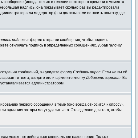
ь сообщение (иногда только в течении некоторого времени с момента
 небольшая надпись, она показывает сколько раз вы редактировали
администратор или модератор (они должны сами оставить пометку, где
инить подпись
в форме отправки сообщения, чтобы подпись
жете отключать подпись в определенных сообщениях, убрав галочку
ля создания сообщений, вы увидите форму
Создать опрос
. Если же вы её
ь вариант ответа, введите его и щёлкните кнопку
Добавить вариант
. Вы
о устанавливается администратором.
ированию первого сообщения в теме (оно всегда относится к опросу).
 или администраторы могут удалить его. Это сделано для того, чтобы
, вам может потребоваться специальное разрешение. Только