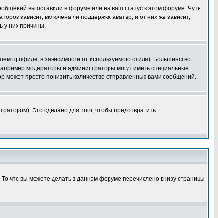
сообщений вы оставили в форуме или на ваш статус в этом форуме. Чуть
оров зависит, включена ли поддержка аватар, и от них же зависит,
ь у них причины.
шем профиле, в зависимости от используемого стиля). Большинство
 например модераторы и администраторы могут иметь специальные
ор может просто понизить количество отправленных вами сообщений.
тратором). Это сделано для того, чтобы предотвратить
. То что вы можете делать в данном форуме перечислено внизу страницы