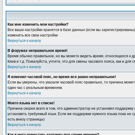
Как мне изменить мои настройки?
Все ваши настройки хранятся в базе данных (если вы зарегистрированы)
изменить все свои настройки
Вернуться к началу
В форумах неправильное время!
Время обычно правильное, но вы можете видеть время, относящееся к друг
Киев и т.д. Пожалуйста, учтите, что для смены часового пояса, как и д
Вернуться к началу
Я изменил часовой пояс, но время все равно неправильное!
Если вы уверены, что указали часовой пояс правильно, то причина може
один час с реальным временем.
Вернуться к началу
Моего языка нет в списке!
Причина скорее всего в том, что администратор не установил поддержку
установить требуемый язык. Если же поддержки нужного языка пока не 
есть внизу страницы)
Вернуться к началу
Как я могу поместить картинку под своим именем?