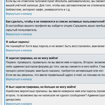
Если вы не отметили галочкой пункт
Входить автоматически
, вы сможе
вашей учётной записью. Для того, чтобы вас автоматически не отключал
библиотеке, интернет-кафе, университете и т.д.
Вернуться к началу
Как сделать, чтобы я не появлялся в списке активных пользователей
В настройках вашего профиля вы найдете опцию
Скрывать ваше пребы
скрытый пользователь.
Вернуться к началу
Я забыл пароль!
Не паникуйте! Хотя ваш пароль и не может быть восстановлен, вам може
Вернуться к началу
Я зарегистрирован, но не могу войти!
Первое: проверьте, правильно ли вы ввели имя и пароль. Второе: возм
либо администратором форума до того, как вы сможете в него войти. Г
процесс регистрации, вам было сказано, требуется активизация или нет. 
Если же вы уверены, что ввели правильный адрес e-mail, но письма не п
Вернуться к началу
Я был зарегистрирован, но больше не могу войти!
Наиболее вероятные причины: вы ввели неверное имя или пароль (провер
второе, то возможно вы не написали ни одного сообщения? Администрат
дискуссиях.
Вернуться к началу