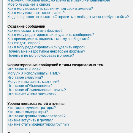
Я изменил часовой пояс, но время все равно неправильное!
Моего языка нет в списке!
Как я могу поместить картинку под своим именем?
Как я могу изменить свое звание?
Когда я щёлкаю по ссылке «Отправить e-mail», от меня требуют войти?
Создание сообщений
Как мне создать тему в форуме?
Как я могу редактировать или удалить сообщение?
Как присоединить подпись к моему сообщению?
Как создать опрос?
Как я могу редактировать или удалить опрос?
Почему мне недоступны некоторые форумы?
Почему я не могу голосовать в опросе?
Форматирование сообщений и типы создаваемых тем
Что такое BBCode?
Могу ли я использовать HTML?
Что такое смайлики?
Могу ли я вставлять картинки?
Что такое «Объявление»?
Что такое «Прилепленная тема»?
Что значит «Тема закрыта»?
Уровни пользователей и группы
Кто такие администраторы?
Кто такие модераторы?
Что такое группы пользователей?
Как мне вступить в группу?
Как мне стать модератором группы?