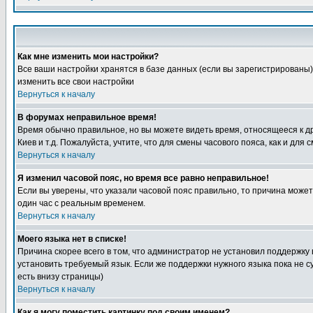
Как мне изменить мои настройки?
Все ваши настройки хранятся в базе данных (если вы зарегистрированы)
изменить все свои настройки
Вернуться к началу
В форумах неправильное время!
Время обычно правильное, но вы можете видеть время, относящееся к друг
Киев и т.д. Пожалуйста, учтите, что для смены часового пояса, как и д
Вернуться к началу
Я изменил часовой пояс, но время все равно неправильное!
Если вы уверены, что указали часовой пояс правильно, то причина може
один час с реальным временем.
Вернуться к началу
Моего языка нет в списке!
Причина скорее всего в том, что администратор не установил поддержку
установить требуемый язык. Если же поддержки нужного языка пока не 
есть внизу страницы)
Вернуться к началу
Как я могу поместить картинку под своим именем?