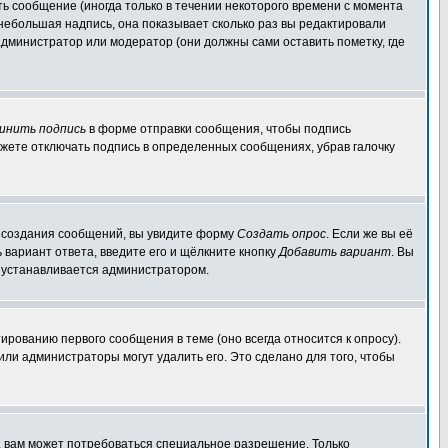
ь сообщение (иногда только в течении некоторого времени с момента
 небольшая надпись, она показывает сколько раз вы редактировали
администратор или модератор (они должны сами оставить пометку, где
инить подпись
в форме отправки сообщения, чтобы подпись
жете отключать подпись в определенных сообщениях, убрав галочку
ля создания сообщений, вы увидите форму
Создать опрос
. Если же вы её
ь вариант ответа, введите его и щёлкните кнопку
Добавить вариант
. Вы
о устанавливается администратором.
ированию первого сообщения в теме (оно всегда относится к опросу).
 или администраторы могут удалить его. Это сделано для того, чтобы
, вам может потребоваться специальное разрешение. Только