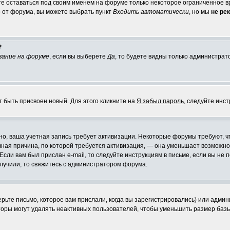
те оставаться под своим именем на форуме только некоторое ограниченное вр
о от форума, вы можете выбрать пункт
Входить автоматически
, но мы
не ре
?
вание на форуме
, если вы выберете
Да
, то будете видны только администрат
т быть присвоен новый. Для этого кликните на
Я забыл пароль
, следуйте инс
ожно, ваша учетная запись требует активизации. Некоторые форумы требуют,
лавная причина, по которой требуется активизация, — она уменьшает возмож
Если вам был прислан e-mail, то следуйте инструкциям в письме, если вы не п
олучили, то свяжитесь с администратором форума.
ьте письмо, которое вам прислали, когда вы зарегистрировались) или админ
оры могут удалять неактивных пользователей, чтобы уменьшить размер базы