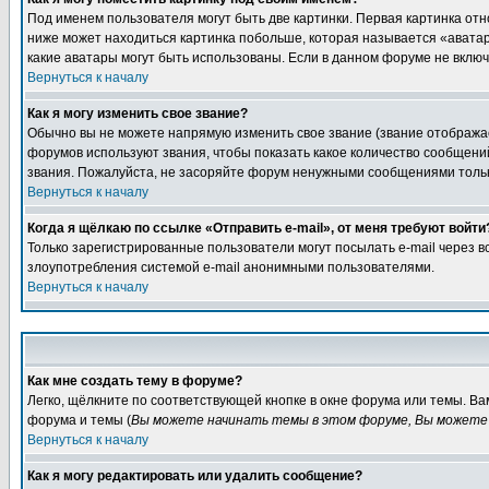
Под именем пользователя могут быть две картинки. Первая картинка отн
ниже может находиться картинка побольше, которая называется «аватара
какие аватары могут быть использованы. Если в данном форуме не вклю
Вернуться к началу
Как я могу изменить свое звание?
Обычно вы не можете напрямую изменить свое звание (звание отображае
форумов используют звания, чтобы показать какое количество сообще
звания. Пожалуйста, не засоряйте форум ненужными сообщениями только
Вернуться к началу
Когда я щёлкаю по ссылке «Отправить e-mail», от меня требуют войти
Только зарегистрированные пользователи могут посылать e-mail через 
злоупотребления системой e-mail анонимными пользователями.
Вернуться к началу
Как мне создать тему в форуме?
Легко, щёлкните по соответствующей кнопке в окне форума или темы. В
форума и темы (
Вы можете начинать темы в этом форуме, Вы можете 
Вернуться к началу
Как я могу редактировать или удалить сообщение?