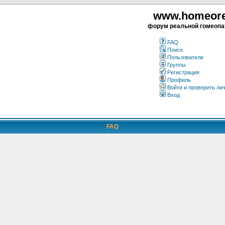
www.homeorea
форум реальной гомеопа
FAQ
Поиск
Пользователи
Группы
Регистрация
Профиль
Войти и проверить ли
Вход
FAQ