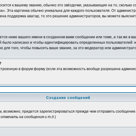
осится к вашему званию, обычно это звёздочки, указывающие на то, сколько 
». Эта картинка обычно уникальна для каждого пользователя. От администрат
чена поддержка аватар, то это решение администраторов, вы можете выяснит
тся ниже вашего имени в созданном вами сообщении или теме, а так же в ва
ний было написано и чтобы идентифицировать определенных пользователей:
 для того, чтобы повысить ваше звание, за это модератор или администрат
?
встроенную в форум форму (если эта возможность вообще разрешена админис
Создание сообщений
ам, возможно, придется зарегистрироваться прежде чем отправить сообщение
отвечать на сообщения и т.д.
)