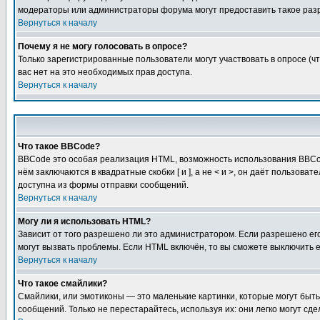
модераторы или администраторы форума могут предоставить такое разр
Вернуться к началу
Почему я не могу голосовать в опросе?
Только зарегистрированные пользователи могут участвовать в опросе (чт
вас нет на это необходимых прав доступа.
Вернуться к началу
Что такое BBCode?
BBCode это особая реализация HTML, возможность использования BBCod
нём заключаются в квадратные скобки [ и ], а не < и >, он даёт польз
доступна из формы отправки сообщений.
Вернуться к началу
Могу ли я использовать HTML?
Зависит от того разрешено ли это администратором. Если разрешено его 
могут вызвать проблемы. Если HTML включён, то вы сможете выключить 
Вернуться к началу
Что такое смайлики?
Смайлики, или эмотиконы — это маленькие картинки, которые могут быть 
сообщений. Только не перестарайтесь, используя их: они легко могут с