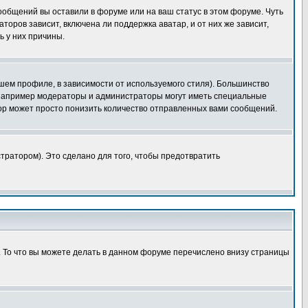
сообщений вы оставили в форуме или на ваш статус в этом форуме. Чуть
оров зависит, включена ли поддержка аватар, и от них же зависит,
ь у них причины.
шем профиле, в зависимости от используемого стиля). Большинство
 например модераторы и администраторы могут иметь специальные
ор может просто понизить количество отправленных вами сообщений.
тратором). Это сделано для того, чтобы предотвратить
. То что вы можете делать в данном форуме перечислено внизу страницы