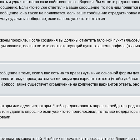
ать и удалять только свои собственные сообщения. Вы можете редактироват
ообщению. Если кто-то уже ответил на ваше сообщение, то под ним появится
 сообщение, она также не появляется, если ваше сообщение отредактировал 
могут удалить сообщение, если на него уже кто-то ответил.
 своем профиле. После создания вы должны отметить галочкой пункт
Присоед
 умолчанию, если отметите соответствующий пункт в вашем профиле (вы смо
сообщение в теме, если у вас есть на то права) чуть ниже основной формы д
ы ввести тему опроса, затем как минимум два варианта ответа (чтобы добавит
й опрос. Также существует ограничение на количество вариантов ответа, он
ераторы или администраторы. Чтобы редактировать опрос, перейдите к редакт
ь или удалять опрос, но если уже кто-то проголосовал, то только модераторы
овали.
уппам пользователей. Чтобы их просматривать, создавать сообщения и т.д.