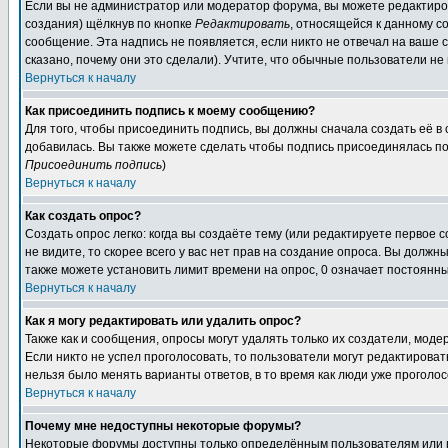
Если вы не администратор или модератор форума, вы можете редактиров
создания) щёлкнув по кнопке
Редактировать
, относящейся к данному с
сообщение. Эта надпись не появляется, если никто не отвечал на ваше
сказано, почему они это сделали). Учтите, что обычные пользователи не 
Вернуться к началу
Как присоединить подпись к моему сообщению?
Для того, чтобы присоединить подпись, вы должны сначала создать её в
добавилась. Вы также можете сделать чтобы подпись присоединялась по
Присоединить подпись
)
Вернуться к началу
Как создать опрос?
Создать опрос легко: когда вы создаёте тему (или редактируете первое 
не видите, то скорее всего у вас нет прав на создание опроса. Вы должн
также можете установить лимит времени на опрос, 0 означает постоянны
Вернуться к началу
Как я могу редактировать или удалить опрос?
Также как и сообщения, опросы могут удалять только их создатели, мод
Если никто не успел проголосовать, то пользователи могут редактироват
нельзя было менять варианты ответов, в то время как люди уже проголос
Вернуться к началу
Почему мне недоступны некоторые форумы?
Некоторые форумы доступны только определённым пользователям или гр